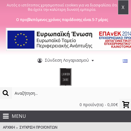
Αυτός ο ιστότοπος χρησιμοποιεί cookies για να διασφαλίσει ότι
X
θα έχετε την καλύτερη δυνατή εμπειρία.
Ο προβλεπόμενος χρόνος παράδοσης είναι 5-7 μέρες
Σύνδεση Λογαριασμού
0 προϊόν(τα) - 0,00€
MENU
ΑΡΧΙΚΉ
ΣΎΓΚΡΙΣΗ ΠΡΟΪΌΝΤΩΝ