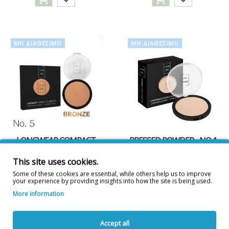
ΜΗ ΔΙΑΘΈΣΙΜΟ
ΜΗ ΔΙΑΘΈΣΙΜΟ
LONGWEAR COMPACT
PRESSED POWDER - NO 1
FOUNDATION - NO 5
BRONZE
This site uses cookies.
4,90€
4,90€
Some of these cookies are essential, while others help us to improve
your experience by providing insights into how the site is being used.
More information
Accept all