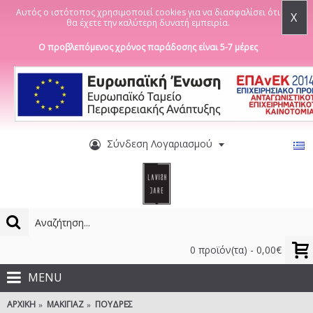
Αυτός ο ιστότοπος χρησιμοποιεί cookies για να διασφαλίσει ότι
X
θα έχετε την καλύτερη δυνατή εμπειρία.
Ο προβλεπόμενος χρόνος παράδοσης είναι 5-7 μέρες
Σύνδεση Λογαριασμού
0 προϊόν(τα) - 0,00€
MENU
ΑΡΧΙΚΉ
ΜΑΚΙΓΙΆΖ
ΠΟΎΔΡΕΣ