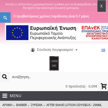
Αυτός ο ιστότοπος χρησιμοποιεί cookies για να διασφαλίσει ότι
X
θα έχετε την καλύτερη δυνατή εμπειρία.
Ο προβλεπόμενος χρόνος παράδοσης είναι 5-7 μέρες
Σύνδεση Λογαριασμού
0 προϊόν(τα) - 0,00€
MENU
ΑΡΧΙΚΉ
BARBER
ΞΎΡΙΣΜΑ
AFTER SHAVE LOTION ODYSSEUS - 290ML