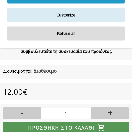
Benzoate, Cinnamyl Alcohol, Citral, Citronellol, Coumarin,
Eugenol, Geraniol, Isoeugenol, Limonene, Linalool, Ci 19140 /
Fd&c Yellow 5, Ci 16035 / Fd&c Red 40, Ci 42090 / Blue 1290ml
Customize
Η λίστα συστατικών δύναται να τροποποιηθεί κατά την κρίση
Refuse all
του κατασκευαστή.
Για την πιο πλήρη και ενημερωμένη λίστα συστατικών,
συμβουλευτείτε τη συσκευασία του προϊόντος.
Διαθέσιμο
Διαθεσιμότητα:
12,00€
-
+
ΠΡΟΣΘΉΚΗ ΣΤΟ ΚΑΛΆΘΙ