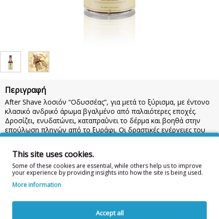
Περιγραφή
After Shave λοσιόν “Οδυσσέας”, για μετά το ξύρισμα, με έντονο
κλασικό ανδρικό άρωμα βγαλμένο από παλαιότερες εποχές.
Δροσίζει, ενυδατώνει, καταπραΰνει το δέρμα και βοηθά στην
επούλωση πληγών από το ξυράφι. Οι δραστικές ενέργειες του
After Shave Lotion της Lavish Care βοηθούν στην αντιμετώπιση
της απώλειας υγρασίας και τη ξηρότητα του δέρματος.
This site uses cookies.
Οι νότες κορυφής
φέρνουν αρώματα από Πορτοκάλι, Λεμόνι,
Some of these cookies are essential, while others help us to improve
Βασιλικό, Λεβάντα.
Οι μεσαίες νότες
ή νότες της “καρδιάς”
your experience by providing insights into how the site is being used.
φέρνουν αρώματα από Άνθινο. Τέλος
οι χαμηλές νότες
φέρνουν
More information
αρώματα από Πατσουλί, Κέδρο, Βέτιβερ, Βανίλια.
Συστατικά:
Alcohol Denat, Aqua, Parfum, Allantoin, Panthenol,
Accept all
Glycerin, Peg-40 Hydrogenated Castor Oil, Benzyl Alcohol, Benzyl