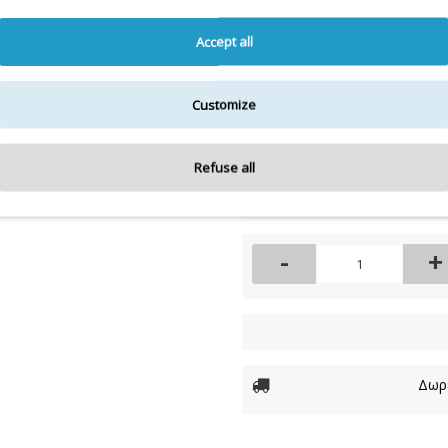
Η λίστα συστατικών
Για την πιο πλήρη και ε
Accept all
Customize
Διαθέσιμο
Διαθεσιμότητα:
Refuse all
7,90€
-
+
Δωρε