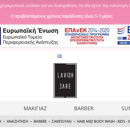
ρησιμοποιεί cookies για να διασφαλίσει ότι θα έχετε την καλύτερη 
Ο προβλεπόμενος χρόνος παράδοσης είναι 5-7 μέρες
ΜΑΚΙΓΙΑΖ
BARBER
SU
Ή
ΑΝΑΖΉΤΗΣΗ
BARBER
ΣΑΜΠΟΥΆΝ
HAIR AND BODY WASH - KIDS - 