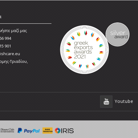
α
νήστε μαζί μας
66 994
15 901
ishcare.eu
ρμης-Τριαδίου,
Youtube