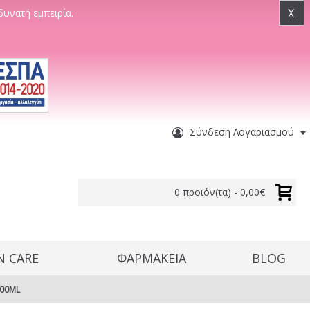
X
δυνατή εμπειρία.
Σύνδεση Λογαριασμού
0 προϊόν(τα) - 0,00€
N CARE
ΦΑΡΜΑΚΕΙΑ
BLOG
300ML