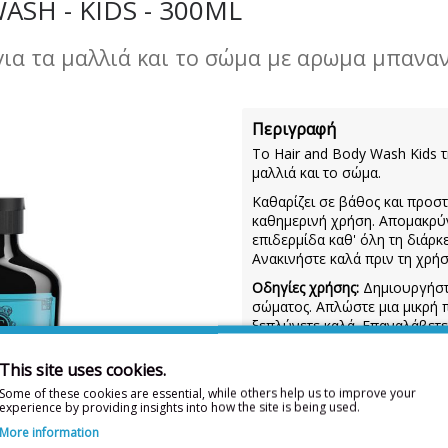
SH - KIDS - 300ML
ια τα μαλλιά και το σώμα με αρωμα μπαναν
Περιγραφή
Το Hair and Body Wash Kids τ
μαλλιά και το σώμα.
Καθαρίζει σε βάθος και προστ
καθημερινή χρήση. Απομακρύνε
επιδερμίδα καθ' όλη τη διάρκ
Ανακινήστε καλά πριν τη χρή
Οδηγίες χρήσης:
Δημιουργήστε
σώματος. Απλώστε μια μικρή 
ξεπλύνετε καλά. Επαναλάβετε 
Συστατικά:
Aqua, Sodium Laure
This site uses cookies.
Hydroxypropyltrimonium Chlor
Methylisothiazolinone, Methyl
Some of these cookies are essential, while others help us to improve your
experience by providing insights into how the site is being used.
More information