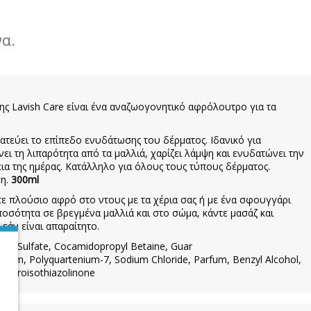
α.
ης Lavish Care είναι ένα αναζωογονητικό αφρόλουτρο για τα
ατεύει το επίπεδο ενυδάτωσης του δέρματος. Ιδανικό για
ι τη λιπαρότητα από τα μαλλιά, χαρίζει λάμψη και ενυδατώνει την
εια της ημέρας. Κατάλληλο για όλους τους τύπους δέρματος.
ση.
300ml
 πλούσιο αφρό στο ντους με τα χέρια σας ή με ένα σφουγγάρι
ποσότητα σε βρεγμένα μαλλιά και στο σώμα, κάντε μασάζ και
εάν είναι απαραίτητο.
th Sulfate, Cocamidopropyl Betaine, Guar
idem, Polyquartenium-7, Sodium Chloride, Parfum, Benzyl Alcohol,
chloroisothiazolinone