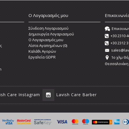
Ο Λογαριασμός μου
Επικοινωνί
Σύνδεση Λογαριασμού
Επικοινω
Δημιουργία Λογαριασμού
+30 2310 4
O Λογαριασμός μου
+30 2312 3
ς
Λίστα Αγαπημένων (
0
)
sales@lav
Καλάθι Αγορών
Εργαλεία GDPR
1o χλμ Θέ
Θεσσαλονίκη
m
ish Care Instagram
Lavish Care Barber