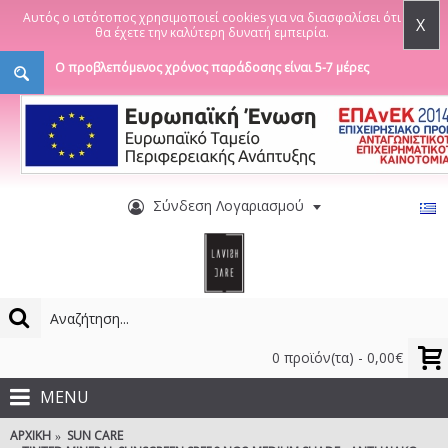
Αυτός ο ιστότοπος χρησιμοποιεί cookies για να διασφαλίσει ότι
X
θα έχετε την καλύτερη δυνατή εμπειρία.
Ο προβλεπόμενος χρόνος παράδοσης είναι 5-7 μέρες
Σύνδεση Λογαριασμού
0 προϊόν(τα) - 0,00€
MENU
ΑΡΧΙΚΉ
SUN CARE