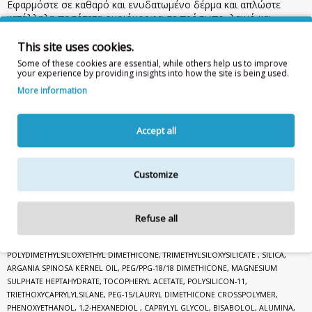
Εφαρμόστε σε καθαρό και ενυδατωμένο δέρμα και απλώστε
κατάλληλη ποσότητα ομοιόμορφα σε πρόσωπο, λαιμό και
ντεκολτέ πριν την έκθεση στον ήλιο. Ανακινήστε καλά πριν τη
χρήση.
This site uses cookies.
Some of these cookies are essential, while others help us to improve
your experience by providing insights into how the site is being used.
Απολαύστε τον ήλιο με ασφάλεια!
More information
Προσοχή:
Μην εκτίθεστε για πολύ ώρα στον ήλιο, ακόμα και αν
χρησιμοποιείτε αντιηλιακό. Η υπερβολική έκθεση στον ήλιο
αποτελεί σοβαρή απειλή για την υγεία. Τα βρέφη και τα μικρά
Accept all
παιδιά δεν πρέπει να εκτίθενται καθόλου στο άμεσο ηλιακό φως.
Χρησιμοποιείτε αντιηλιακό πριν από κάθε έκθεση στον ήλιο.
Επαναλάβατε τη χρήση συχνά για να διατηρείτε την προστασία,
Customize
ιδιαίτερα μετά από εφίδρωση, κολύμπι ή σκούπισμα. Κρατήστε
το προϊόν μακριά από παιδιά. Σε περίπτωση επαφής με τα μάτια
ξεπλύνετε με άφθονο νερό. Για εξωτερική χρήση.
Refuse all
Συστατικά:
ZINC OXIDE(nano), DIMETHICONE, AQUA, ISODODECANE, BUTYLENE
GLYCOL, BORON NITRIDE, BUTYLOCTYL SALICYLATE, LAURYL PEG-9
POLYDIMETHYLSILOXYETHYL DIMETHICONE, TRIMETHYLSILOXYSILICATE , SILICA,
ARGANIA SPINOSA KERNEL OIL, PEG/PPG-18/18 DIMETHICONE, MAGNESIUM
SULPHATE HEPTAHYDRATE, TOCOPHERYL ACETATE, POLYSILICON-11,
TRIETHOXYCAPRYLYLSILANE, PEG-15/LAURYL DIMETHICONE CROSSPOLYMER,
PHENOXYETHANOL, 1,2-HEXANEDIOL , CAPRYLYL GLYCOL, BISABOLOL, ALUMINA,