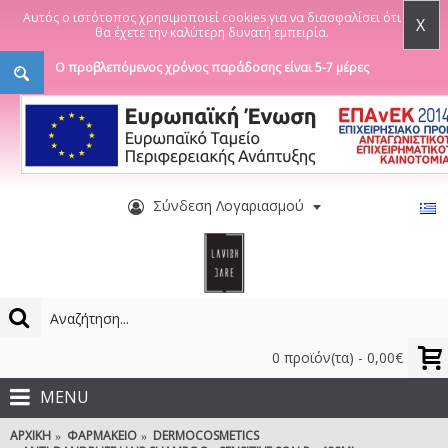
Αυτός ο ιστότοπος χρησιμοποιεί cookies για να διασφαλίσει ότι
X
θα έχετε την καλύτερη δυνατή εμπειρία.
Ο προβλεπόμενος χρόνος παράδοσης είναι 5-7 μέρες
Σύνδεση Λογαριασμού
0 προϊόν(τα) - 0,00€
MENU
ΑΡΧΙΚΉ
ΦΑΡΜΑΚΕΊΟ
DERMOCOSMETICS