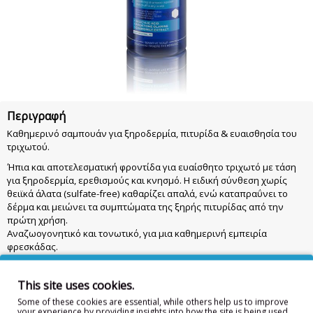
Περιγραφή
Καθημερινό σαμπουάν για ξηροδερμία, πιτυρίδα & ευαισθησία του
τριχωτού.
Ήπια και αποτελεσματική φροντίδα για ευαίσθητο τριχωτό με τάση
για ξηροδερμία, ερεθισμούς και κνησμό. Η ειδική σύνθεση χωρίς
θειϊκά άλατα (sulfate-free) καθαρίζει απαλά, ενώ καταπραΰνει το
δέρμα και μειώνει τα συμπτώματα της ξηρής πιτυρίδας από την
πρώτη χρήση.
Αναζωογονητικό και τονωτικό, για μια καθημερινή εμπειρία
φρεσκάδας.
Με άρωμα πράσινο τσάι & τζίντζερ.
Χρήση: Εφαρμόστε σε βρεγμένο τριχωτό της κεφαλής. Κάντε απαλό
This site uses cookies.
μασάζ για να ενεργοποιηθεί η δράση του προϊόντος και να
απομακρυνθεί η πιτυρίδα. Αφήστε να δράσει για 3 λεπτά. Ξεπλύνετε
Some of these cookies are essential, while others help us to improve
your experience by providing insights into how the site is being used.