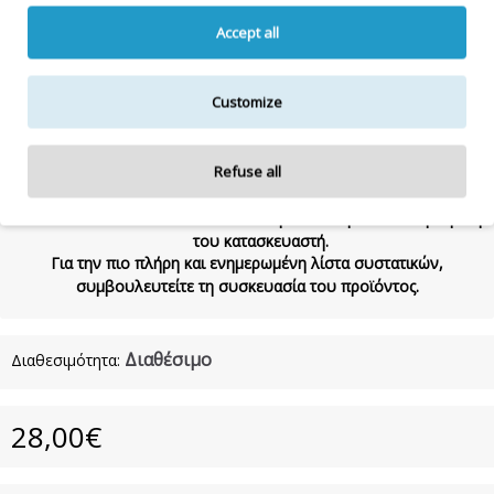
HYDROXYHYDROCINNAMATE, CITRIC ACID, BENZYL ALCOHOL, C11-15
Accept all
ALKETH-7, COUMARIN, LINALOOL, VANILLIN, PROPYLENE GLYCOL ,
LINALYL ACETATE, SODIUM BENZOATE, HEXAMETHYLINDANOPYRAN,
HEXYL CINNAMAL , CITRUS AURANTIUM PEEL OIL, LIMONENE,
Customize
POTASSIUM SORBATE, DISODIUM EDTA
1000mL
Refuse all
Η λίστα συστατικών δύναται να τροποποιηθεί κατά την κρίση
του κατασκευαστή.
Για την πιο πλήρη και ενημερωμένη λίστα συστατικών,
συμβουλευτείτε τη συσκευασία του προϊόντος.
Διαθέσιμο
Διαθεσιμότητα:
28,00€