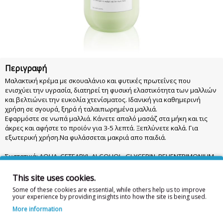
Περιγραφή
Μαλακτική κρέμα με σκουαλάνιο και φυτικές πρωτεΐνες που
ενισχύει την υγρασία, διατηρεί τη φυσική ελαστικότητα των μαλλιών
και βελτιώνει την ευκολία χτενίσματος. Ιδανική για καθημερινή
χρήση σε σγουρά, ξηρά ή ταλαιπωρημένα μαλλιά.
Εφαρμόστε σε νωπά μαλλιά. Κάνετε απαλό μασάζ στα μήκη και τις
άκρες και αφήστε το προϊόν για 3-5 λεπτά. Ξεπλύνετε καλά. Για
εξωτερική χρήση.Να φυλάσσεται μακριά απο παιδιά.
Συστατικά: AQUA, CETEARYL ALCOHOL, GLYCERIN, BEHENTRIMONIUM
CHLORIDE, PARFUM, AMODIMETHICONE, PHENOXYETHANOL, CETYL
ESTERS, SQUALANE, ETHYL OLEATE, ISOPROPYL ALCOHOL,
This site uses cookies.
CETRIMONIUM CHLORIDE, CANDELILLA CERA, POTATO STARCH
Some of these cookies are essential, while others help us to improve
MODIFIED, BENZYL SALICYLATE, C11-15 ALKETH-12, BUTYROSPERMUM
your experience by providing insights into how the site is being used.
PARKII (SHEA) BUTTER, GUAR HYDROXYPROPYLTRIMONIUM CHLORIDE,
More information
HYDROLYZED WHEAT PROTEIN PG-PROPYL SILANETRIOL,
ETHYLHEXYLGLYCERIN, PENTAERYTHRITYL TETRA-DI-T-BUTYL