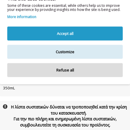
DISTEARATE, PROPANEDIOL, PPG-5-CETETH-20, DIMETHICONE,
Some of these cookies are essential, while others help us to improve
your experience by providing insights into how the site is being used.
ACRYLATES/C10-30 ALKYL ACRYLATE CROSSPOLYMER, PEG-7
GLYCERYL COCOATE, SODIUM HYDROXIDE, PEG-90 GLYCERYL
More information
ISOSTEARATE, SODIUM CHLORIDE, TRIETHYLENE GLYCOL, PROPYLENE
GLYCOL, MAGNESIUM NITRATE, MAGNESIUM CHLORIDE, SODIUM
BENZOATE, POLYQUATERNIUM-7, COCAMIDE MEA, PEG-200
Accept all
HYDROGENATED GLYCERYL PALMATE, DISODIUM EDTA, LAURETH-10,
CITRIC ACID, BENZYL ALCOHOL, LAURETH-23, DISODIUM LAURETH
SULFOSUCCINATE, LAURETH-4, LAURETH-2, TETRAMETHYL
Customize
ACETYLOCTAHYDRONAPHTHALENES, HEXAMETHYLINDANOPYRAN ,
HEXADECANOLACTONE , PHENOXYETHANOL, ETHYLHEXYLGLYCERIN,
TETRASODIUM GLUTAMATE DIACETATE,
Refuse all
METHYLCHLOROISOTHIAZOLINONE, METHYLISOTHIAZOLINONE, CI
42090 / BLUE 1
350mL
Η λίστα συστατικών δύναται να τροποποιηθεί κατά την κρίση
του κατασκευαστή.
Για την πιο πλήρη και ενημερωμένη λίστα συστατικών,
συμβουλευτείτε τη συσκευασία του προϊόντος.