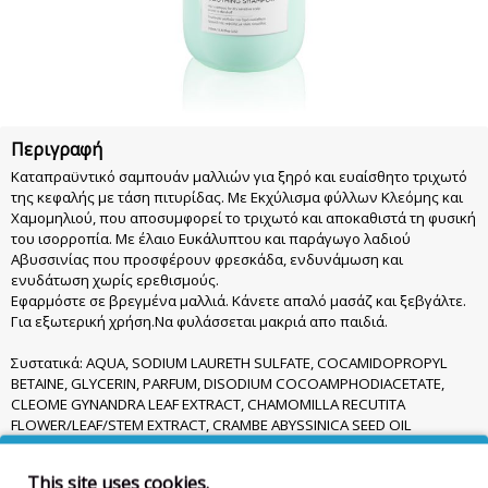
Περιγραφή
Καταπραϋντικό σαμπουάν μαλλιών για ξηρό και ευαίσθητο τριχωτό
της κεφαλής με τάση πιτυρίδας. Με Εκχύλισμα φύλλων Κλεόμης και
Χαμομηλιού, που αποσυμφορεί το τριχωτό και αποκαθιστά τη φυσική
του ισορροπία. Με έλαιο Ευκάλυπτου και παράγωγο λαδιού
Αβυσσινίας που προσφέρουν φρεσκάδα, ενδυνάμωση και
ενυδάτωση χωρίς ερεθισμούς.
Εφαρμόστε σε βρεγμένα μαλλιά. Κάνετε απαλό μασάζ και ξεβγάλτε.
Για εξωτερική χρήση.Να φυλάσσεται μακριά απο παιδιά.
Συστατικά: AQUA, SODIUM LAURETH SULFATE, COCAMIDOPROPYL
BETAINE, GLYCERIN, PARFUM, DISODIUM COCOAMPHODIACETATE,
CLEOME GYNANDRA LEAF EXTRACT, CHAMOMILLA RECUTITA
FLOWER/LEAF/STEM EXTRACT, CRAMBE ABYSSINICA SEED OIL
PHYTOSTEROL ESTERS, HELIANTHUS ANNUUS HYBRID OIL, ALOE
BARBADENSIS LEAF JUICE POWDER, PIROCTONE OLAMINE, SALICYLIC
This site uses cookies.
ACID, GUAR HYDROXYPROPYLTRIMONIUM CHLORIDE, GLYCOL