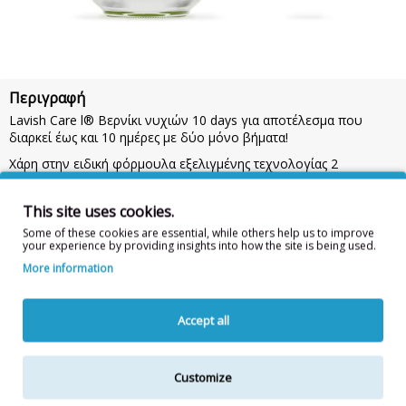
Περιγραφή
Lavish Care l® Βερνίκι νυχιών 10 days για αποτέλεσμα που
διαρκεί έως και 10 ημέρες με δύο μόνο βήματα!
Χάρη στην ειδική φόρμουλα εξελιγμένης τεχνολογίας 2
steps,εξασφαλίζει επαγγελματικό αποτέλεσμα, εύκολα και
γρήγορα χωρίς ατέλειες και χρώμα με έντονη λάμψη που διαρκεί.
This site uses cookies.
Οδηγίες Χρήσης:
Απλώστε 2 στρώσεις χρώματος, αφήνοντας να
Some of these cookies are essential, while others help us to improve
στεγνώσει η κάθε μια για 2-3 λεπτά.
ΣΗΜΑΝΤΙΚΟ:
Ολοκληρώστε
your experience by providing insights into how the site is being used.
με το gel top coat.
More information
Χωρίς διαλύτες, Χωρίς BPA, Χωρίς Dibutyl Phthalate (DBP), Χωρίς
Toluene, Χωρίς Formaldehyde
Accept all
Η λίστα συστατικών δύναται να τροποποιηθεί κατά την κρίση
Customize
του κατασκευαστή.
Για την πιο πλήρη και ενημερωμένη λίστα συστατικών,