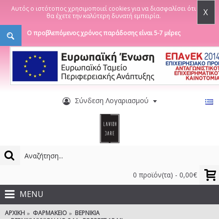
Αυτός ο ιστότοπος χρησιμοποιεί cookies για να διασφαλίσει ότι
X
θα έχετε την καλύτερη δυνατή εμπειρία.
Ο προβλεπόμενος χρόνος παράδοσης είναι 5-7 μέρες
Σύνδεση Λογαριασμού
0 προϊόν(τα) - 0,00€
MENU
ΑΡΧΙΚΉ
ΦΑΡΜΑΚΕΊΟ
ΒΕΡΝΊΚΙΑ