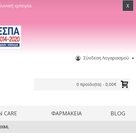
X
δυνατή εμπειρία.
Σύνδεση Λογαριασμού
0 προϊόν(τα) - 0,00€
N CARE
ΦΑΡΜΑΚΕΙΑ
BLOG
500ML