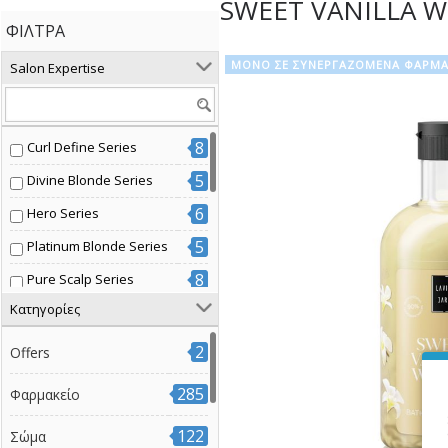
SWEET VANILLA W
ΦΊΛΤΡΑ
ΜΟΝΟ ΣΕ ΣΥΝΕΡΓΑΖΟΜΕΝΑ ΦΑΡΜΑ
Salon Expertise
8
Curl Define Series
5
Divine Blonde Series
6
Hero Series
5
Platinum Blonde Series
8
Pure Scalp Series
Κατηγορίες
7
Radiant Color Series
3
Volume Boost Series
2
Offers
7
Βαμμένα μαλλιά
285
Φαρμακείο
14
Διάφοροι τύποι μαλλιών
122
Σώμα
3
Έξτρα όγκος