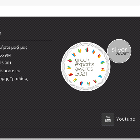
α
νήστε μαζί μας
66 994
15 901
ishcare.eu
ρμης-Τριαδίου,
Youtube