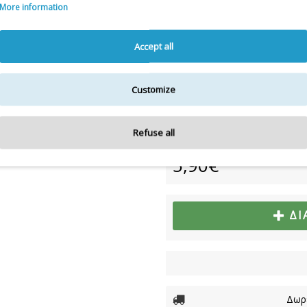
19140 / YELLOW 5, CI 17200 /
More information
Η λίστα συστατικών
Accept all
Για την πιο πλήρη και ε
Customize
Διαθεσιμότητα:
ΜΟΝΟ ΣΕ ΣΥ
Refuse all
5,90€
ΔΙ
Δωρε