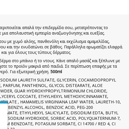
εριποιείται απαλά την επιδερμίδα σου, μετατρέποντας το
 μια απολαυστική εμπειρία αναζωογόνησης και ευεξίας.
ου με χυμό αλόης, πανθενόλη και εκχύλισμα αμαμελίδας,
σου και την ενυδατώνει σε βάθος. Παράλληλα αρωματίζει ελαφρά.
 και για όλους τους τύπους δέρματος.
έρμα στο μπάνιο ή το ντους. Κάνε απαλό μασάζ και ξέπλυνε με
στε το προϊόν μακριά από παιδιά. Σε περίπτωση επαφής με τα
ερό. Για εξωτερική χρήση.
500ml
SODIUM LAURETH SULFATE, GLYCERIN, COCAMIDOPROPYL
, PARFUM, PANTHENOL, GLYCOL DISTEARATE, ALOE
POWDER, GUAR HYDROXYPROPYLTRIMONIUM CHLORIDE,
LYCERYL COCOATE, ETHYLHEXYL METHOXYCINNAMATE,
ICYLATE , HAMAMELIS VIRGINIANA LEAF WATER, LAURETH-10,
ATE, BENZYL ALCOHOL, BENZOIC ACID, PEG-200
ALMATE, ETHYLHEXYL SALICYLATE, DISODIUM EDTA, BUTYL
, SODIUM HYDROXIDE, SORBIC ACID, POLYQUATERNIUM-7,
ODIUM BENZOATE, POTASIUM SORBATE, CI 14700 / RED 4, CI