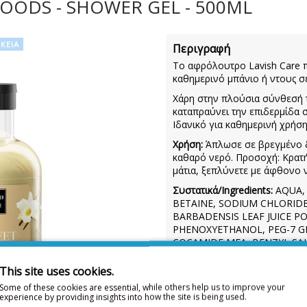
OODS - SHOWER GEL - 500ML
ΚΕΙΑ
Περιγραφή
Το αφρόλουτρο Lavish Care π
καθημερινό μπάνιο ή ντους σε
Χάρη στην πλούσια σύνθεσή τ
καταπραύνει την επιδερμίδα 
Ιδανικό για καθημερινή χρήση
Χρήση:
Άπλωσε σε βρεγμένο δ
καθαρό νερό. Προσοχή: Κρατή
μάτια, ξεπλύνετε με άφθονο ν
Συστατικά/Ingredients:
AQUA, 
BETAINE, SODIUM CHLORIDE
BARBADENSIS LEAF JUICE 
PHENOXYETHANOL, PEG-7 G
COCAMIDE MEA, BENZYL SAL
PEG-90 GLYCERYL ISOSTEAR
HYDROGENATED GLYCERYL P
This site uses cookies.
METHOXYDIBENZOYLMETHANE
Some of these cookies are essential, while others help us to improve your
CITRIC ACID, LAURETH-2, S
experience by providing insights into how the site is being used.