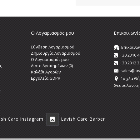
Ο Λογαριασμός μου
Επικοινωνί
Σύνδεση Λογαριασμού
Επικοινω
Δημιουργία Λογαριασμού
+30 2310 4
O Λογαριασμός μου
+30 2312 3
ς
Λίστα Αγαπημένων (
0
)
sales@lav
Καλάθι Αγορών
Εργαλεία GDPR
1o χλμ Θέ
Θεσσαλονίκη
m
ish Care Instagram
Lavish Care Barber