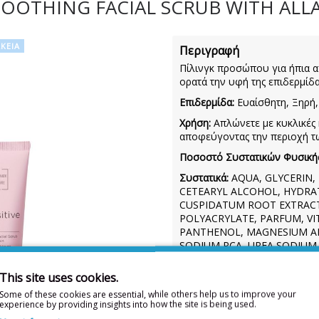
- SOOTHING FACIAL SCRUB WITH ALL
ΚΕΙΑ
Περιγραφή
Πίλινγκ προσώπου για ήπια 
ορατά την υφή της επιδερμίδ
Επιδερμίδα:
Ευαίσθητη, Ξηρή,
Χρήση:
Απλώνετε με κυκλικές 
αποφεύγοντας την περιοχή τ
Ποσοστό Συστατικών Φυσική
Συστατικά:
AQUA, GLYCERIN,
CETEARYL ALCOHOL, HYDRA
CUSPIDATUM ROOT EXTRACT,
POLYACRYLATE, PARFUM, VIT
PANTHENOL, MAGNESIUM AL
SODIUM PCA, UREA,SODIUM
SODIUM PHYTATE, HYDROLY
FLOWER/LEAF/STEM EXTRAC
This site uses cookies.
CITRIC ACID , PENTYLENE 
Some of these cookies are essential, while others help us to improve your
ACETYLATED HYALURONATE,
experience by providing insights into how the site is being used.
SODIUM HYALURONATE, COUMA