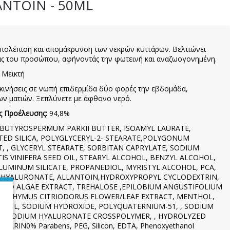
ANTOIN - 50ML
απολέπιση και απομάκρυνση των νεκρών κυττάρων. Βελτιώνει
ας του προσώπου, αφήνοντάς την φωτεινή και αναζωογονημένη.
 Μεικτή
κινήσεις σε νωπή επιδερμίδα δύο φορές την εβδομάδα,
ων ματιών. Ξεπλύνετε με άφθονο νερό.
ς Προέλευσης:
94,8%
 BUTYROSPERMUM PARKII BUTTER, ISOAMYL LAURATE,
TED SILICA, POLYGLYCERYL-2- STEARATE,POLYGONUM
 , GLYCERYL STEARATE, SORBITAN CAPRYLATE, SODIUM
IS VINIFERA SEED OIL, STEARYL ALCOHOL, BENZYL ALCOHOL,
UMINUM SILICATE, PROPANEDIOL, MYRISTYL ALCOHOL, PCA,
 HYALURONATE, ALLANTOIN,HYDROXYPROPYL CYCLODEXTRIN,
ZED ALGAE EXTRACT, TREHALOSE ,EPILOBIUM ANGUSTIFOLIUM
T, THYMUS CITRIODORUS FLOWER/LEAF EXTRACT, MENTHOL,
GLYCOL, SODIUM HYDROXIDE, POLYQUATERNIUM-51, , SODIUM
 , SODIUM HYALURONATE CROSSPOLYMER, , HYDROLYZED
RIN0% Parabens, PEG, Silicon, EDTA, Phenoxyethanol