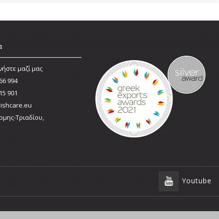
α
νήστε μαζί μας
66 994
15 901
ishcare.eu
ρμης-Τριαδίου,
Youtube