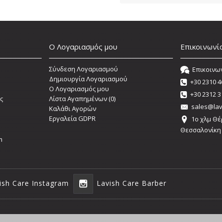
Ο Λογαριασμός μου
Επικοινωνί
Σύνδεση Λογαριασμού
Επικοινω
Δημιουργία Λογαριασμού
+30 2310 4
O Λογαριασμός μου
+30 2312 3
ς
Λίστα Αγαπημένων (
0
)
sales@lav
Καλάθι Αγορών
Εργαλεία GDPR
1o χλμ Θέ
Θεσσαλονίκη
m
ish Care Instagram
Lavish Care Barber