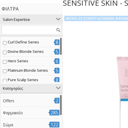
SENSITIVE SKIN 
ΦΊΛΤΡΑ
ΜΟΝΟ ΣΕ ΣΥΝΕΡΓΑΖΟΜΕΝΑ ΦΑΡΜΑ
Salon Expertise
8
Curl Define Series
5
Divine Blonde Series
6
Hero Series
5
Platinum Blonde Series
8
Pure Scalp Series
Κατηγορίες
7
Radiant Color Series
3
Volume Boost Series
2
Offers
7
Βαμμένα μαλλιά
285
Φαρμακείο
14
Διάφοροι τύποι μαλλιών
122
Σώμα
3
Έξτρα όγκος