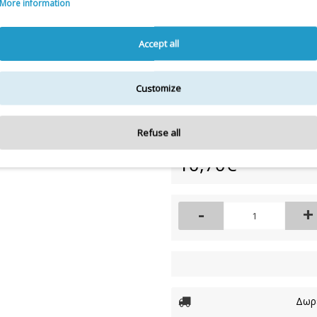
More information
Η λίστα συστατικών
Accept all
Για την πιο πλήρη και ε
Customize
Διαθεσιμότητα:
ΜΟΝΟ ΣΕ ΣΥ
Refuse all
10,70€
-
+
Δωρε