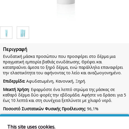
Περιγραφή
Ενυδατική μάσκα προσώπου που προσφέρει στο δέρμα μια
πραγματική εμπειρία βαθιάς ενυδάτωσης. Θρέφει και
καταπραΰνει άμεσα το ξηρό δέρμα, ενώ παράλληλα επαναφέρει
την ελαστικότητα του αφήνοντας το λείο και αναζωογονημένο.
Επιδερμίδα:
Αφυδατωμένη, Κανονική, Ξηρή.
Μεικτή Χρήση
: Εφαρμόστε ένα λεπτό στρώμα της μάσκας σε
καθαρό δέρμα δύο φορές την εβδομάδα. Αφήστε να δράσει για 5
έως 10 λεπτά και στη συνέχεια ξεπλύνετε με χλιαρό νερό.
Ποσοστό Συστατικών Φυσικής Προέλευσης:
96,1%
Συστατικά:
AQUA, GLYCERIN, VITIS VINIFERA SEED OIL,
SQUALANE, ETHYLHEXYL PALMITATE, PRUNUS AMYGDALUS
This site uses cookies.
DULCIS (SWEET ALMOND) OIL, POLYGLYCERYL-2- STEARATE,