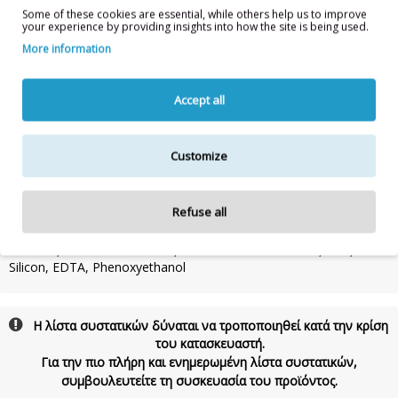
CAPRYLIC/CAPRIC TRIGLYCERIDE, SODIUM HYALURONATE,
Some of these cookies are essential, while others help us to improve
your experience by providing insights into how the site is being used.
SODIUM ACETYLATED HYALURONATE, POLYGONUM
CUSPIDATUM ROOT EXTRACT, SODIUM HYALURONATE
More information
CROSSPOLYMER, PANTHENOL, ALOE BARBADENSIS LEAF JUICE
POWDER, TREHALOSE, THYMUS CITRIODORUS FLOWER/LEAF
EXTRACT, SORBITAN CAPRYLATE, SORBITAN OLIVATE,
Accept all
STEARYL ALCOHOL, PARFUM, SODIUM PCA, BENZYL ALCOHOL,
UREA, MICROCRYSTALLINE CELLULOSE, PROPANEDIOL,
SODIUM POLYACRYLATE, XANTHAN GUM, MYRISTYL ALCOHOL,
Customize
PCA, TOCOPHERYL ACETATE, CETEARYL OLIVATE,
HYDROLYZED SODIUM HYALURONATE, GLYCERYL STEARATE,
HYDROXYPROPYL CYCLODEXTRIN, NIACINAMIDE, SODIUM
Refuse all
CARBOXYMETHYLCELLULOSE, POLYQUATERNIUM-51, SODIUM
PHYTATE, CITRIC ACID, SODIUM HYDROXIDE, PENTYLENE
GLYCOL, HEXYL CINNAMAL , LINALOOL0% Parabens, PEG,
Silicon, EDTA, Phenoxyethanol
Η λίστα συστατικών δύναται να τροποποιηθεί κατά την κρίση
του κατασκευαστή.
Για την πιο πλήρη και ενημερωμένη λίστα συστατικών,
συμβουλευτείτε τη συσκευασία του προϊόντος.