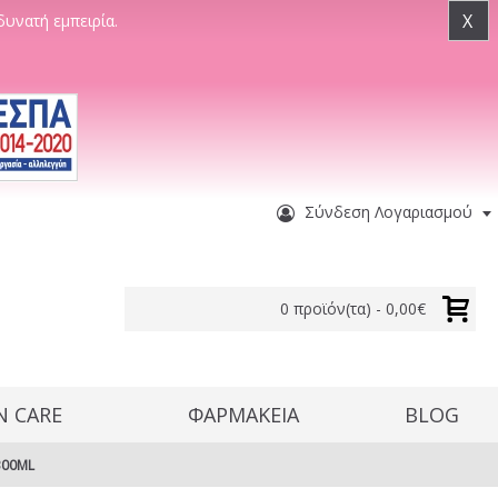
X
δυνατή εμπειρία.
Σύνδεση Λογαριασμού
0 προϊόν(τα) - 0,00€
N CARE
ΦΑΡΜΑΚΕΙΑ
BLOG
300ML