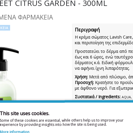
ET CITRUS GARDEN - 300ML
ΜΕΝΑ ΦΑΡΜΑΚΕΙΑ
ΚΕΙΑ
Περιγραφή
Η κρέμα σώματος Lavish Care
και περιποίηση της επιδερμίδ
Προστατεύει το δέρμα από πε
έως και 6 ώρες, ενώ ταυτόχρ
δέρματος κ.ά. Ειδική φόρμο
να αφήνει ίχνη λιπαρότητας.
Χρήση:
Μετά από πλύσιμο, ά
Προσοχή:
Κρατήστε το προϊόν
με άφθονο νερό. Για εξωτερι
Συστατικά / Ingredients:
AQUA, 
STEARATE, CYCLOPENTASILOXANE, ET
BARBADENSIS LEAF JUICE POWDER, P
This site uses cookies.
ETHYLHEXYL METHOXYCINNAMATE, SOD
Some of these cookies are essential, while others help us to improve your
SALICYLATE, BUTYL METHOXYDIBENZOYL
experience by providing insights into how the site is being used.
VIOLET 2, CI 19140, CI 42051
More information