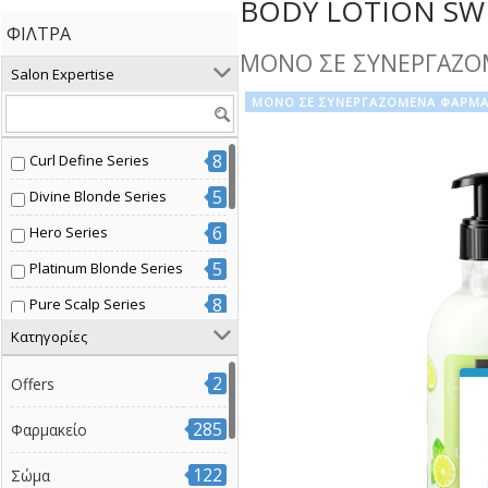
BODY LOTION SWE
ΦΊΛΤΡΑ
ΜΟΝΟ ΣΕ ΣΥΝΕΡΓΑΖΟ
Salon Expertise
ΜΟΝΟ ΣΕ ΣΥΝΕΡΓΑΖΟΜΕΝΑ ΦΑΡΜΑ
8
Curl Define Series
5
Divine Blonde Series
6
Hero Series
5
Platinum Blonde Series
8
Pure Scalp Series
Κατηγορίες
7
Radiant Color Series
3
Volume Boost Series
2
Offers
7
Βαμμένα μαλλιά
285
Φαρμακείο
14
Διάφοροι τύποι μαλλιών
122
Σώμα
3
Έξτρα όγκος