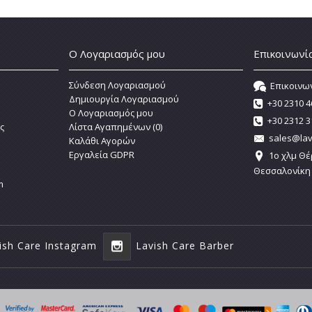
Ο Λογαριασμός μου
Επικοινωνί
Σύνδεση Λογαριασμού
Επικοινω
Δημιουργία Λογαριασμού
+30 2310 4
O Λογαριασμός μου
+30 2312 3
ς
Λίστα Αγαπημένων (
0
)
sales@lav
Καλάθι Αγορών
Εργαλεία GDPR
1o χλμ Θέ
Θεσσαλονίκη
m
ish Care Instagram
Lavish Care Barber