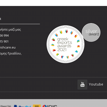
α
νήστε μαζί μας
66 994
15 901
ishcare.eu
ρμης-Τριαδίου,
Youtube