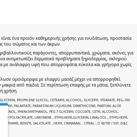
, είναι ένα προϊόν καθημερινής χρήσης για ενυδάτωση, προστασία
ας του σώματος και των άκρων.
ριβαλλοντικούς παράγοντες, απορρυπαντικά, χρώματα, σκόνες για
ονα αντιμετωπίζει δερματικά προβλήματα ξηροδερμίας, σκληρού
υλα με ανάλαφρη υφή που απορροφάται εύκολα και γρήγορα χωρίς
πλωσε ομοιόμορφα με ελαφρύ μασάζ μέχρι να απορροφηθεί.
 μακριά από παιδιά. Σε περίπτωση επαφής με τα μάτια, ξεπλύνετε
κή χρήση.
GLYCERIN, PROPYLENE GLYCOL, CETEARYL ALCOHOL, GLYCERYL STEARATE, PEG–100
HYLHEXYL PALMITATE, PARAFFINUM LIQUIDUM, DIMETHICONE, PARFUM, ALOE
ANTHENOL, PHENOXYETHANOL, PEG-7 GLYCERYL COCOATE, CETYL ALCOHOL,
IUM POLYACRYLATE, LIMONENE , ETHYLHEXYLGLYCERIN, LINALOOL , ETHYLHEXYL
METHANE, BENZYL SALICYLATE , HEXYL CINNAMAL , CITRAL , CI 60730 / EXT. D&C