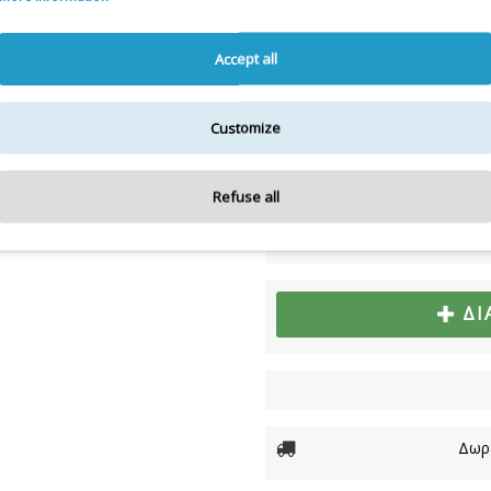
Η λίστα συστατικών
Accept all
Για την πιο πλήρη και ε
Customize
Διαθεσιμότητα:
ΜΟΝΟ ΣΕ ΣΥ
Refuse all
6,90€
ΔΙ
Δωρε