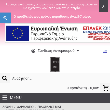
Αυτός ο ιστότοπος χρησιμοποιεί cookies για να διασφαλίσει ότι
X
θα έχετε την καλύτερη δυνατή εμπειρία.
Ο προβλεπόμενος χρόνος παράδοσης είναι 5-7 μέρες
Σύνδεση Λογαριασμού
0 προϊόν(τα) - 0,00€
MENU
ΑΡΧΙΚΉ
ΦΑΡΜΑΚΕΊΟ
FRAGRANCE MIST