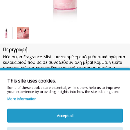
Περιγραφή
Νέα σειρά Fragrance Mist εμπνευσμένη από μεθυστικά αρώματα
καλοκαιριού που θα σε συνοδεύουν όλη μέρα! Κομψά, γεμάτα
σαγηνευτικές νότες μοναδικών αρωμάτων που αποπνέουν
αίσθηση θηλυκότητας.
This site uses cookies.
Για μέγιστη διάρκεια, χρησιμοποίησε το μετά την αγαπημένη σου
ενυδατική, ύστερα από κάθε ντουζ.
Some of these cookies are essential, while others help us to improve
your experience by providing insights into how the site is being used.
Η σειρά αποτελείται από 10 υπέροχα αρώματα, εκ των οποίων 2
More information
με σύνθεση glitter για εξόδους γεμάτες λάμψη!
Συστατικά:
ALCOHOL DENAT, AQUA, PARFUM, ETHYLHEXYL
SALICYLATE, HEXYL CINNAMAL, BENZYL BENZOATE,
Accept all
LIMONENE, PANTHENOL, ETHYLHEXYL METHOXYCINNAMATE,
TOCOPHERYL ACETATE, BUTYL