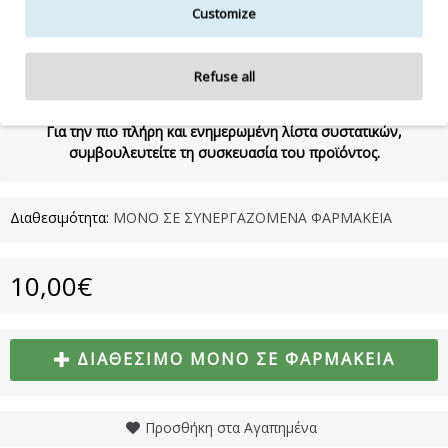
METHOXYDIBENZOYLMETHANE, COUMARIN, LINALOOL,
Customize
ALPHA-ISOMETHYL IONONE, CI 60730 / EXT. D&C VIOLET 2
Refuse all
Η λίστα συστατικών δύναται να τροποποιηθεί κατά την κρίση
του κατασκευαστή.
Για την πιο πλήρη και ενημερωμένη λίστα συστατικών,
συμβουλευτείτε τη συσκευασία του προϊόντος.
Διαθεσιμότητα:
ΜΟΝΟ ΣΕ ΣΥΝΕΡΓΑΖΟΜΕΝΑ ΦΑΡΜΑΚΕΙΑ
10,00€
ΔΙΑΘΈΣΙΜΟ ΜΌΝΟ ΣΕ ΦΑΡΜΑΚΕΊΑ
Προσθήκη στα Αγαπημένα