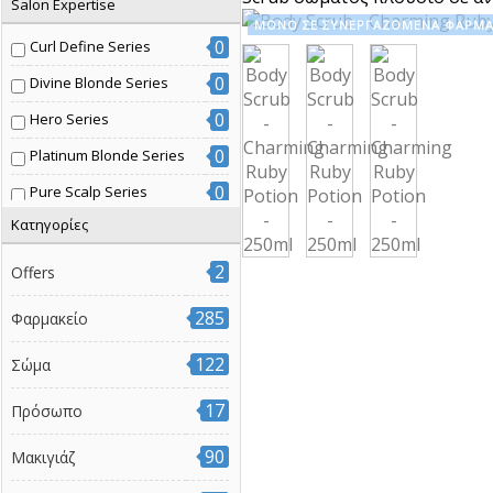
Salon Expertise
ΜΟΝΟ ΣΕ ΣΥΝΕΡΓΑΖΟΜΕΝΑ ΦΑΡΜΑ
0
Curl Define Series
0
Divine Blonde Series
0
Hero Series
0
Platinum Blonde Series
0
Pure Scalp Series
Κατηγορίες
0
Radiant Color Series
0
Volume Boost Series
2
Offers
0
Βαμμένα μαλλιά
285
Φαρμακείο
0
Διάφοροι τύποι μαλλιών
122
Σώμα
0
Έξτρα όγκος
17
0
Ξανθά μαλλιά
Πρόσωπο
0
Σγουρά μαλλιά
90
Μακιγιάζ