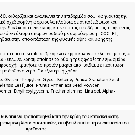
όδι καθαρίζει και ανανεώνει την επιδερμίδα σου, αφήνοντάς την
δικά σχεδιασμένη φόρμουλα πλούσια σε αντιοξειδωτικά και
 την διαδικασία ανανέωσης και νεότητας του δέρματος, αφήνοντας
φυσικά εκχύλισμα σπόρων ροδιού με συμμόρφωση ECOCERT,
ηθάει στην αποκατάσταση της φυσικής όψης και υφής της
ότητα από το scrub σε βρεγμένο δέρμα κάνοντας ελαφρά μασάζ με
εια ξέπλυνε. Χρησιμοποίησε το δύο ή τρεις φορές την εβδομάδα
Προσοχή: Κρατήστε το προϊόν μακριά από παιδιά. Σε περίπτωση
ε με άφθονο νερό. Για εξωτερική χρήση.
e, Glycerin, Propylene Glycol, Betaine, Punica Granatum Seed
adensis Leaf Juice, Prunus Armeniaca Seed Powder,
mer, Ethylhexylglycerin, Triethanolamine, Linalool, Alpha-
 δύναται να τροποποιηθεί κατά την κρίση του κατασκευαστή.
νημερωμένη λίστα συστατικών, συμβουλευτείτε τη συσκευασία του
προϊόντος.