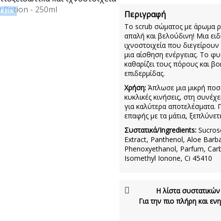
ΚΕΙΑ
Περιγραφή
To scrub σώματος με άρωμα ρ
απαλή και βελούδινη! Μια ει
ιχνοστοιχεία που διεγείρουν
μια αίσθηση ενέργειας. Το 
καθαρίζει τους πόρους και βο
επιδερμίδας.
Χρήση:
Άπλωσε μια μικρή ποσ
κυκλικές κινήσεις, στη συνέχ
για καλύτερα αποτελέσματα. 
επαφής με τα μάτια, ξεπλύνετ
Συστατικά/Ingredients:
Sucros
Extract, Panthenol, Aloe Barb
Phenoxyethanol, Parfum, Carbo
Ιsomethyl Ionone, Ci 45410
Η λίστα συστατικών
Για την πιο πλήρη και ε