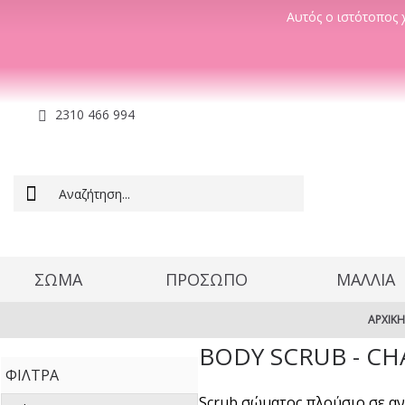
Αυτός ο ιστότοπος χ
2310 466 994
ΣΩΜΑ
ΠΡΟΣΩΠΟ
ΜΑΛΛΊΑ
ΑΡΧΙΚΉ
BODY SCRUB - CH
ΦΊΛΤΡΑ
Scrub σώματος πλούσιο σε αν