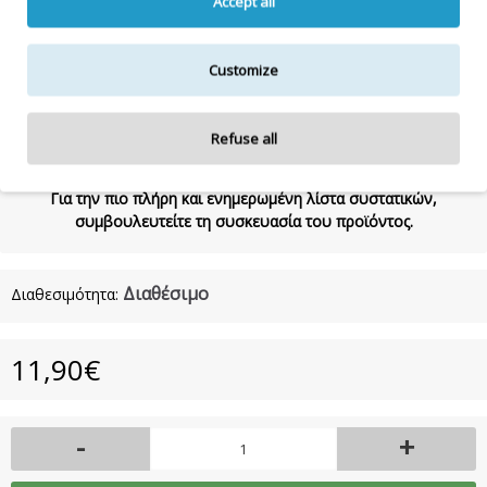
Accept all
ACETATE , EUGENOL, LINALOOL, LIMONENE, EUGENYL
ACETATE, AMYL SALICYLATE, TETRAMETHYL
ACETYLOCTAHYDRONAPHTHALENES,
Customize
HEXAMETHYLINDANOPYRAN , CAMPHOR, COUMARIN200ml
Refuse all
Η λίστα συστατικών δύναται να τροποποιηθεί κατά την κρίση
του κατασκευαστή.
Για την πιο πλήρη και ενημερωμένη λίστα συστατικών,
συμβουλευτείτε τη συσκευασία του προϊόντος.
Διαθέσιμο
Διαθεσιμότητα:
11,90€
-
+