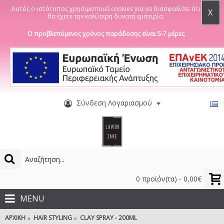
Αυτός ο ιστότοπος χρησιμοποιεί cookies για να διασφαλίσει ότι
X
θα έχετε την καλύτερη δυνατή εμπειρία.
Ο προβλεπόμενος χρόνος παράδοσης είναι 5-7 μέρες
Σύνδεση Λογαριασμού
0 προϊόν(τα) - 0,00€
MENU
ΑΡΧΙΚΉ
HAIR STYLING
CLAY SPRAY - 200ML