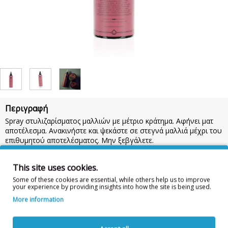
Περιγραφή
Spray στυλιζαρίσματος μαλλιών με μέτριο κράτημα. Αφήνει ματ
αποτέλεσμα. Ανακινήστε και ψεκάστε σε στεγνά μαλλιά μέχρι του
επιθυμητού αποτελέσματος. Μην ξεβγάλετε.
Προσοχή:
Να φυλάσσεται μακριά από παιδιά. Σε περίπτωση
επαφής με τα μάτια ξεπλύνετε με άφθονο νερό. Για εξωτερική
This site uses cookies.
χρήση.
Some of these cookies are essential, while others help us to improve
your experience by providing insights into how the site is being used.
Συστατικά:
AQUA/WATER/EAU, KAOLIN, PVP, HYDRATED SILICA,
VP/VA COPOLYMER, PEG-12 DIMETHICONE, ACRYLATES
More information
COPOLYMER, PEG-40 HYDROGENATED CASTOR OIL, DISODIUM
EDTA, CITRUS AURANTIUM DULCIS OIL/EXTRACT, VANILLIN ,
PHENOXYETHANOL, PARFUM, SODIUM HYDROXIDE, LINALYL