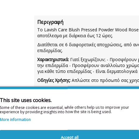
Περιγραφή
Το Lavish Care Blush Pressed Powder Wood Rose
αποτέλεσμα με διάρκεια έως 12 ώρες.
Διατίθεται σε 6 διαφορετικές αποχρώσεις, από αν
επιδερμίδας.
Χαρακτηριστικά:
Γιατί ξεχωρίζουν; - Προσφέρουν 
την επιδερμίδα - Προσφέρουν αναλλοίωτο χρώμα - 
για κάθε τύπο επιδερμίδας - Είναι δερματολογικά
Οδηγίες Χρήσης:
Απλώστε στο πρόσωπό σας χρησι
Συστατικά:
TALC, MICA, DIMETHICONE, CYCLOP
LIQUIDUM, PETROLATUM, KAOLIN,AROMA, PHE
This site uses cookies.
77491, CI 77492, CI 77499
Some of these cookies are essential, while others help us to improve your
experience by providing insights into how the site is being used.
More information
Η λίστα συστατικών δύναται 
Για την πιο πλήρη και ενημερωμένη λίσ
Accept all