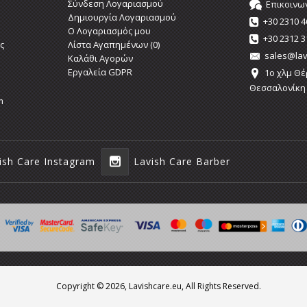
Σύνδεση Λογαριασμού
Επικοινω
Δημιουργία Λογαριασμού
+30 2310 4
O Λογαριασμός μου
+30 2312 3
ς
Λίστα Αγαπημένων (
0
)
sales@lav
Καλάθι Αγορών
Εργαλεία GDPR
1o χλμ Θέ
Θεσσαλονίκη
m
ish Care Instagram
Lavish Care Barber
Copyright ©
2026, Lavishcare.eu, All Rights Reserved.