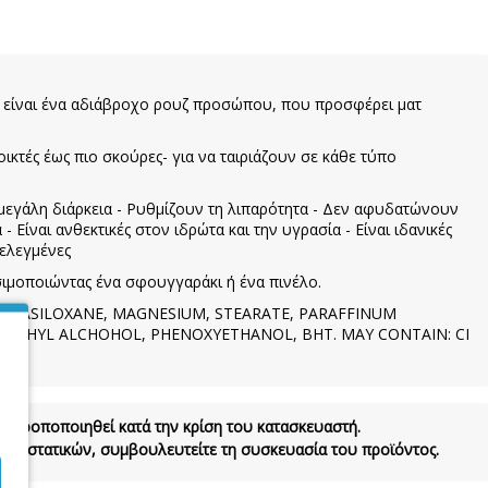
 είναι ένα αδιάβροχο ρουζ προσώπου, που προσφέρει ματ
οικτές έως πιο σκούρες- για να ταιριάζουν σε κάθε τύπο
μεγάλη διάρκεια - Ρυθμίζουν τη λιπαρότητα - Δεν αφυδατώνουν
Είναι ανθεκτικές στον ιδρώτα και την υγρασία - Είναι ιδανικές
 ελεγμένες
μοποιώντας ένα σφουγγαράκι ή ένα πινέλο.
ENTASILOXANE, MAGNESIUM, STEARATE, PARAFFINUM
NETHYL ALCHOHOL, PHENOXYETHANOL, BHT. MAY CONTAIN: CI
να τροποποιηθεί κατά την κρίση του κατασκευαστή.
τα συστατικών, συμβουλευτείτε τη συσκευασία του προϊόντος.