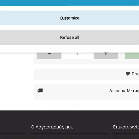
Διαθεσιμότητα:
Μη διαθέσιμο
Customize
4,90€
Refuse all
-
+
Προ
Δωρεάν Μεταφ
Ο Λογαριασμός μου
Επικοινωνί