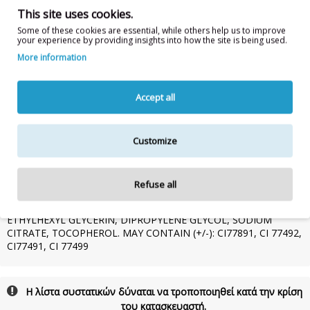
κάθε επιδερμίδα.
30ml
This site uses cookies.
Οδηγίες χρήσης:
Εφαρμόστε το Matte Perfection XTRA Long
Some of these cookies are essential, while others help us to improve
your experience by providing insights into how the site is being used.
Lasting Liquid Foundation με ένα πινέλο, κάνοντας απαλές
κινήσεις από το κέντρο του προσώπου προς τα έξω. Επιμείνετε
More information
στα σημεία που χρειάζονται μεγαλύτερη κάλυψη (π.χ. κοκκινίλες).
Μόνο για εξωτερική χρήση.
Accept all
Συστατικά:
AQUA, DIMETHICONE, TALC, ETHYLHEXYL
METHOXYCINNAMATE, ZINC OXIDE, SILICA, POLYPROPYLENE,
DIMETHICONE/VINYL DIMETHICONE CROSSPOLYMER, LAURYL
PEG-9 POLYDIMETHYLSILOXYETHYL DIMETHICONE, SODIUM
Customize
HYALURONATE, HDI/TRIMETHYLOL HEXYLLACTONE
CROSSPOLYMER, PHENOXYETHANOL, DIMETHICONE/PEG-
10/15 CROSSPOLYMER, SODIUM CHLORIDE, HYDROGEN
Refuse all
DIMETHICONE, ACRYLATES/DIMETHICONE COPOLYMER,
TRIETHOXYCAPRYLYLSILANE, ALUMINIUMHYDROXIDE,
ETHYLHEXYL GLYCERIN, DIPROPYLENE GLYCOL, SODIUM
CITRATE, TOCOPHEROL. MAY CONTAIN (+/-): CI77891, CI 77492,
CI77491, CI 77499
Η λίστα συστατικών δύναται να τροποποιηθεί κατά την κρίση
του κατασκευαστή.