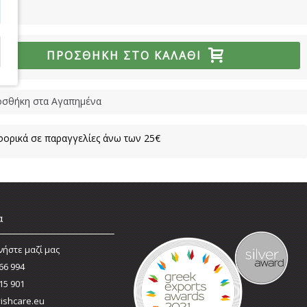
ΠΡΟΣΘΉΚΗ ΣΤΟ ΚΑΛΆΘΙ
σθήκη στα Αγαπημένα
ορικά σε παραγγελίες άνω των 25€
α
νήστε μαζί μας
66 994
15 901
ishcare.eu