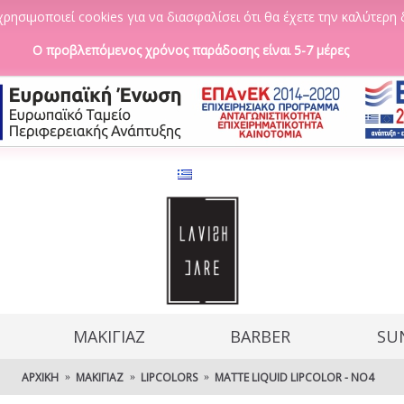
ρησιμοποιεί cookies για να διασφαλίσει ότι θα έχετε την καλύτερη 
Ο προβλεπόμενος χρόνος παράδοσης είναι 5-7 μέρες
ΜΑΚΙΓΙΑΖ
BARBER
SU
ΑΡΧΙΚΉ
ΜΑΚΙΓΙΆΖ
LIPCOLORS
MATTE LIQUID LIPCOLOR - NO4