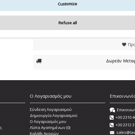
5,00€
Customize
-
+
Refuse all
Προ
Δωρεάν Μεταφ
Ο Λογαριασμός μου
Επικοινωνί
Σύνδεση Λογαριασμού
Επικοινω
Δημιουργία Λογαριασμού
+30 2310 4
O Λογαριασμός μου
+30 2312 3
ς
Λίστα Αγαπημένων (
0
)
sales@lav
Καλάθι Αγορών