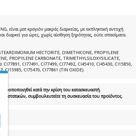
 είναι ματ κραγιόν μακράς διαρκείας, με εκπληκτική αντοχή.
ι διαρκεί για ώρες, χωρίς αίσθηση ξηρότητας, ούτε σπασίματα.
ISTEARDIMONIUM HECTORITE, DIMETHICONE, PROPYLENE
E, PROPYLENE CARBONATE, TRIMETHYLSILOXYSILICATE,
I77891, CI77491, CI77499, CI77492, CI45410, CI45430, CI15850,
 CI15985, CI75470, CI77861 (TIN OXIDE).
να τροποποιηθεί κατά την κρίση του κατασκευαστή.
τα συστατικών, συμβουλευτείτε τη συσκευασία του προϊόντος.