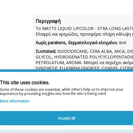
Περιγραφή
Το MATTE LIQUID LIPCOLOR - XTRA LONG LASTING,
Ελαφρύ και κρεμώδες, προσφέρει πλήρη κάλυψη κα
Χωρίς parabens, δερματολογικά ελεγμένο.
6ml
Συστατικά:
ISODODECANE, CERA ALBA, MICA, D
GLYCOL, HYDROGENATED POLYCYCLOPENTADIEN
PETROLATUM, AROMA. Μπορεί να περιέχει ακόμα: C
SYNTHETIC FLUORPHLOGOPITE, CI16035, CI77007,
This site uses cookies.
Η λίστα συστατικών δύναται 
Some of these cookies are essential, while others help us to improve your
experience by providing insights into how the site is being used.
Για την πιο πλήρη και ενημερωμένη λίσ
More information
Διαθέσιμο
Διαθεσιμότητα:
Accept all