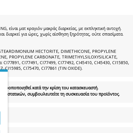
 είναι ματ κραγιόν μακράς διαρκείας, με εκπληκτική αντοχή.
ι διαρκεί για ώρες, χωρίς αίσθηση ξηρότητας, ούτε σπασίματα.
ISTEARDIMONIUM HECTORITE, DIMETHICONE, PROPYLENE
E, PROPYLENE CARBONATE, TRIMETHYLSILOXYSILICATE,
I77891, CI77491, CI77499, CI77492, CI45410, CI45430, CI15850,
 CI15985, CI75470, CI77861 (TIN OXIDE).
να τροποποιηθεί κατά την κρίση του κατασκευαστή.
τα συστατικών, συμβουλευτείτε τη συσκευασία του προϊόντος.