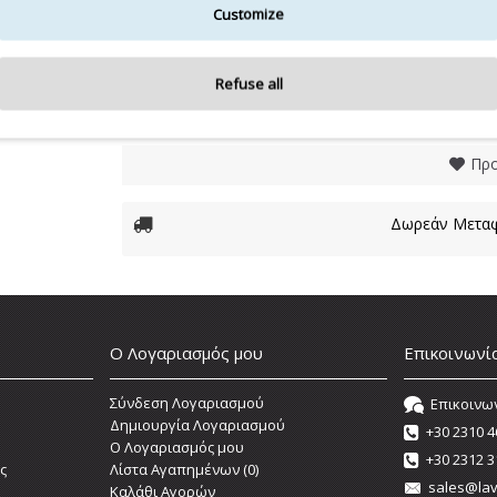
5,00€
Customize
-
+
Refuse all
Προ
Δωρεάν Μεταφ
Ο Λογαριασμός μου
Επικοινωνί
Σύνδεση Λογαριασμού
Επικοινω
Δημιουργία Λογαριασμού
+30 2310 4
O Λογαριασμός μου
+30 2312 3
ς
Λίστα Αγαπημένων (
0
)
sales@lav
Καλάθι Αγορών