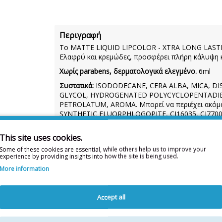
Περιγραφή
Το MATTE LIQUID LIPCOLOR - XTRA LONG LASTING,
Ελαφρύ και κρεμώδες, προσφέρει πλήρη κάλυψη κα
Χωρίς parabens, δερματολογικά ελεγμένο.
6ml
Συστατικά:
ISODODECANE, CERA ALBA, MICA, D
GLYCOL, HYDROGENATED POLYCYCLOPENTADIEN
PETROLATUM, AROMA. Μπορεί να περιέχει ακόμα: C
SYNTHETIC FLUORPHLOGOPITE, CI16035, CI77007,
This site uses cookies.
Η λίστα συστατικών δύναται 
Some of these cookies are essential, while others help us to improve your
experience by providing insights into how the site is being used.
Για την πιο πλήρη και ενημερωμένη λίσ
More information
Διαθέσιμο
Διαθεσιμότητα:
Accept all