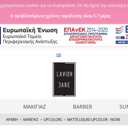
ρησιμοποιεί cookies για να διασφαλίσει ότι θα έχετε την καλύτερη 
Ο προβλεπόμενος χρόνος παράδοσης είναι 5-7 μέρες
ΜΑΚΙΓΙΑΖ
BARBER
SU
ΑΡΧΙΚΉ
ΜΑΚΙΓΙΆΖ
LIPCOLORS
MATTE LIQUID LIPCOLOR - NO38