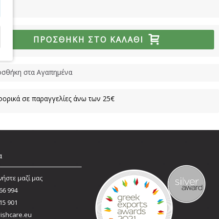
ΠΡΟΣΘΉΚΗ ΣΤΟ ΚΑΛΆΘΙ
σθήκη στα Αγαπημένα
ορικά σε παραγγελίες άνω των 25€
α
νήστε μαζί μας
66 994
15 901
ishcare.eu