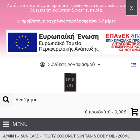
Αυτός ο ιστότοπος χρησιμοποιεί cookies για να διασφαλίσει ότι
X
θα έχετε την καλύτερη δυνατή εμπειρία.
Ο προβλεπόμενος χρόνος παράδοσης είναι 5-7 μέρες
Σύνδεση Λογαριασμού
0 προϊόν(τα) - 0,00€
MENU
ΑΡΧΙΚΉ
SUN CARE
FRUITY COCONUT SUN TAN & BODY OIL - 200ML