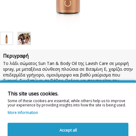
Περιγραφή
To λάδι σώματος Sun Tan & Body Oil της Lavish Care σε μορφή
spray, με μεταξένια σύνθεση πλούσια σε Βιταμίνη Ε, χαρίζει στην
επιδερμίδα γρήγορο, ομοιόμορφο και βαθύ μαύρισμα που
διαρκεί. Ενυδατώνει σε βάθος, θρέφει και περιποιείται την
επιδερμίδα σου με την ειδικά σχεδιασμένη σύνθεσή του από
φυσικά αντιοξειδωτικά και ολεϊκό οξύ για πλήρη ενυδάτωση.
This site uses cookies.
Συνδύασέ το με το αγαπημένο σου αντηλιακό!
Some of these cookies are essential, while others help us to improve
your experience by providing insights into how the site is being used.
Χρήση:
Άπλωσε άφθονη ποσότητα σε όλο το σώμα πριν από την
έκθεση στον ήλιο και επανέλαβε τακτικά. Προσοχή: Δεν περιέχει
More information
αντιηλιακά UV φίλτρα και δεν συνιστάται για ηλιοθεραπεία.
Προσοχή στις φωτοευαίσθητες επιδερμίδες. Κρατήστε το προϊόν
μακριά από παιδιά. Σε περίπτωση επαφής με τα μάτια, ξεπλύνετε
Accept all
με άφθονο νερό. Για εξωτερική χρήση.
200ml