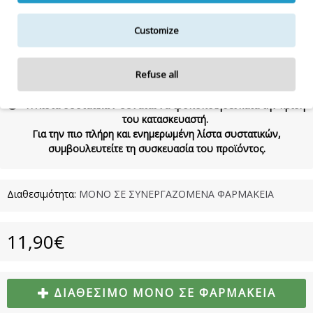
Συστατικά:
Cocos Nucifera Oil, Prunus Amygdalus Dulcis Oil,
Customize
Helianthus Annuus Hybrid Oil, Vitis Vinifera Seed Oil, Parfum,
Tocopheryl Acetate, Benzyl Salicylate, Limonene, Linalool• 98%
Natural ingredients• PARABEN & GMO FREE• Vegan • cruelty free
Refuse all
Η λίστα συστατικών δύναται να τροποποιηθεί κατά την κρίση
του κατασκευαστή.
Για την πιο πλήρη και ενημερωμένη λίστα συστατικών,
συμβουλευτείτε τη συσκευασία του προϊόντος.
Διαθεσιμότητα:
ΜΟΝΟ ΣΕ ΣΥΝΕΡΓΑΖΟΜΕΝΑ ΦΑΡΜΑΚΕΙΑ
11,90€
ΔΙΑΘΈΣΙΜΟ ΜΌΝΟ ΣΕ ΦΑΡΜΑΚΕΊΑ