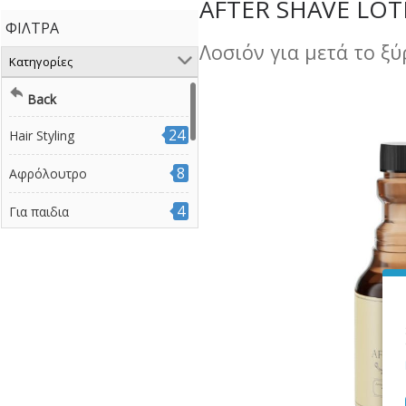
AFTER SHAVE LOT
ΦΊΛΤΡΑ
Λοσιόν για μετά το ξ
Κατηγορίες
Back
24
Hair Styling
8
Αφρόλουτρο
4
Για παιδια
7
Ξύρισμα
8
Περιποίηση προσώπου
8
Γενειάδα
14
Σαμπουάν
5
Σετ Περιποίησης