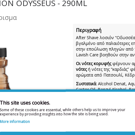
ION ODYSSEUS - 290ML
ύρισμα
Περιγραφή
After Shave λοσιόν “Οδυσσέας
βγαλμένο από παλαιότερες επ
στην επούλωση πληγών από το 
Lavish Care βοηθούν στην αντ
Οι νότες κορυφής
φέρνουν αρ
νότες
ή νότες της “καρδιάς” 
αρώματα από Πατσουλί, Κέδρο
Συστατικά:
Alcohol Denat, Aqu
Castor Oil, Benzyl Alcohol, Be
Eugenol, Geraniol, Isoeugenol
Red 40, Ci 42090 / Blue 1290m
This site uses cookies.
Some of these cookies are essential, while others help us to improve your
experience by providing insights into how the site is being used.
Η λίστα συστατικών
More information
Για την πιο πλήρη και ε