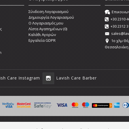
Σύνδεση Λογαριασμού
Επικοινω
Δημιουργία Λογαριασμού
+30 2310 4
O Λογαριασμός μου
+30 2312 3
ς
Λίστα Αγαπημένων (
0
)
sales@lav
Καλάθι Αγορών
Εργαλεία GDPR
1o χλμ Θέ
Θεσσαλονίκη
m
ish Care Instagram
Lavish Care Barber