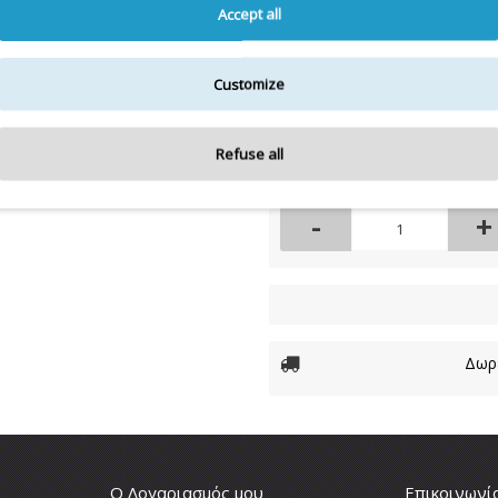
Accept all
Διαθέσιμο
Διαθεσιμότητα:
Customize
12,00€
Refuse all
-
+
Δωρε
Ο Λογαριασμός μου
Επικοινωνί