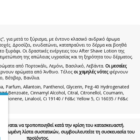
”, για μετά το ξύρισμα, με έντονο κλασικό ανδρικό άρωμα
οχές. Δροσίζει, ενυδατώνει, καταπραΰνει το δέρμα και βοηθά
ξυράφι. Οι δραστικές ενέργειες του After Shave Lotion της
ιμετώπιση της απώλειας υγρασίας και τη ξηρότητα του δέρματος.
ώματα από Πορτοκάλι, Λεμόνι, Βασιλικό, Λεβάντα.
Οι μεσαίες
φέρνουν αρώματα από Άνθινο. Τέλος
οι χαμηλές νότες
φέρνουν
, Βέτιβερ, Βανίλια.
a, Parfum, Allantoin, Panthenol, Glycerin, Peg-40 Hydrogenated
nzyl Benzoate, Cinnamyl Alcohol, Citral, Citronellol, Coumarin,
, Limonene, Linalool, Ci 19140 / Fd&c Yellow 5, Ci 16035 / Fd&c
l
 δύναται να τροποποιηθεί κατά την κρίση του κατασκευαστή.
νημερωμένη λίστα συστατικών, συμβουλευτείτε τη συσκευασία του
προϊόντος.