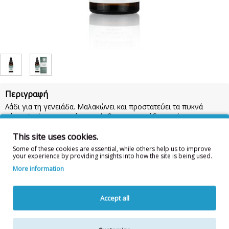
Περιγραφή
Λάδι για τη γενειάδα. Μαλακώνει και προστατεύει τα πυκνά
γένια. Αφήνει μια υπέροχη αίσθηση φρεσκάδας με άρωμα
patsouli, χωρίς parabens. 30ml
This site uses cookies.
Οδηγίες χρήσης:
Απλώνετε μερικές σταγόνες στα χέρια σας και
Some of these cookies are essential, while others help us to improve
κάνετε μασάζ στα γένια σας.
your experience by providing insights into how the site is being used.
Συστατικά:
DIMETHICONE, DIMETHICONOL, LINUM USITATISSIMUM SEED OIL,
More information
PARFUM, CITRUS LIMON PEEL OIL, CANNABIS SATIVA SEED OIL, POGOSTEMON
CABLIN OIL, TETRAMETHYL ACETYLOCTAHYDRONAPHTHALENES, LIMONENE,
LINALYL ACETATE, LINALOOL, PINENE, BETA-CARYOPHYLLENE,
Accept all
HEXADECANOLACTONE, CITRAL, CITRONELLOL