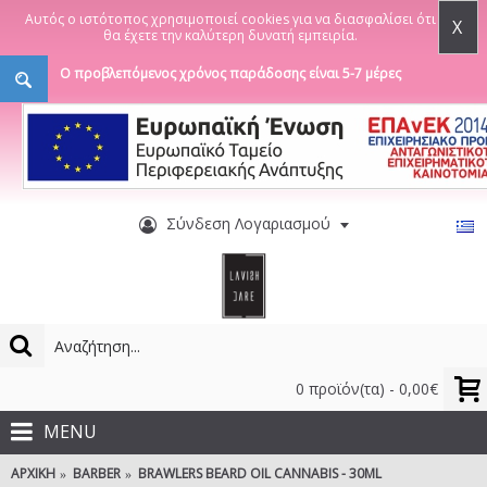
Αυτός ο ιστότοπος χρησιμοποιεί cookies για να διασφαλίσει ότι
X
θα έχετε την καλύτερη δυνατή εμπειρία.
Ο προβλεπόμενος χρόνος παράδοσης είναι 5-7 μέρες
Σύνδεση Λογαριασμού
0 προϊόν(τα) - 0,00€
MENU
ΑΡΧΙΚΉ
BARBER
BRAWLERS BEARD OIL CANNABIS - 30ML