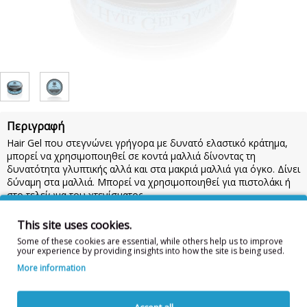
Περιγραφή
Hair Gel που στεγνώνει γρήγορα με δυνατό ελαστικό κράτημα,
μπορεί να χρησιμοποιηθεί σε κοντά μαλλιά δίνοντας τη
δυνατότητα γλυπτικής αλλά και στα μακριά μαλλιά για όγκο. Δίνει
δύναμη στα μαλλιά. Μπορεί να χρησιμοποιηθεί για πιστολάκι ή
στο τελείωμα του χτενίσματος.
Χαρακτηριστικά:
Το Hair Gel Jam στεγνώνει γρήγορα, ώστε να
This site uses cookies.
μπορείτε να το διανείμετε σε βρεγμένα μαλλιά και εξασφαλίζει
ότι τα μαλλιά σας θα φαίνονται παχύτερα και πληρέστερα.
150ml
Some of these cookies are essential, while others help us to improve
your experience by providing insights into how the site is being used.
Οδηγίες Χρήσης:
Σε βρεγμένα μαλλιά απλώστε μια μικρή
More information
ποσότητα και ύστερα στεγνώστε με ένα πιστολάκι ή σε στεγνά
μαλλιά απλώστε καλά μια μικρή ποσότητα στις παλάμες σας,
εφαρμόστε στα μαλλιά και κάντε οποιοδήποτε στυλ επιθυμείτε.