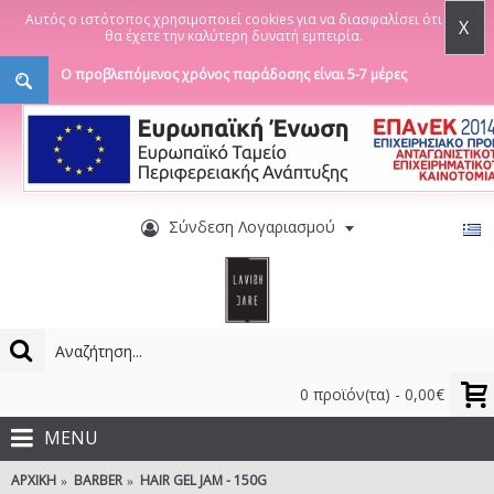
Αυτός ο ιστότοπος χρησιμοποιεί cookies για να διασφαλίσει ότι
X
θα έχετε την καλύτερη δυνατή εμπειρία.
Ο προβλεπόμενος χρόνος παράδοσης είναι 5-7 μέρες
Σύνδεση Λογαριασμού
0 προϊόν(τα) - 0,00€
MENU
ΑΡΧΙΚΉ
BARBER
HAIR GEL JAM - 150G