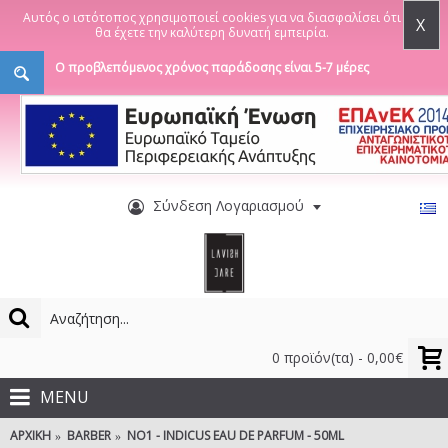
Αυτός ο ιστότοπος χρησιμοποιεί cookies για να διασφαλίσει ότι
X
θα έχετε την καλύτερη δυνατή εμπειρία.
Ο προβλεπόμενος χρόνος παράδοσης είναι 5-7 μέρες
Σύνδεση Λογαριασμού
0 προϊόν(τα) - 0,00€
MENU
ΑΡΧΙΚΉ
BARBER
NO1 - INDICUS EAU DE PARFUM - 50ML