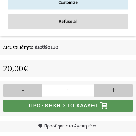
Customize
Η λίστα συστατικών δύναται να τροποποιηθεί κατά την κρίση
του κατασκευαστή.
Για την πιο πλήρη και ενημερωμένη λίστα συστατικών,
Refuse all
συμβουλευτείτε τη συσκευασία του προϊόντος.
Διαθέσιμο
Διαθεσιμότητα:
20,00€
-
+
ΠΡΟΣΘΉΚΗ ΣΤΟ ΚΑΛΆΘΙ
Προσθήκη στα Αγαπημένα