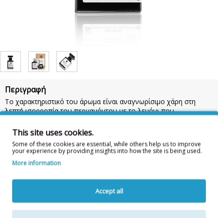
Περιγραφή
Το χαρακτηριστικό του άρωμα είναι αναγνωρίσιμο χάρη στη
λεπτή ισορροπία του περγαμόντου με το λεμόνι που
αναμειγνύεται αρμονικά με σανδαλόξυλο, λεβάντα, πορτοκάλι,
δροσερό ηλιοτρόπιο, μόσχο και βετιβέρ.
50ml
This site uses cookies.
Ingredients:
ALCOHOL DENAT., PARFUM, AQUA, LINALOOL,
Some of these cookies are essential, while others help us to improve
your experience by providing insights into how the site is being used.
PEG-40 HYDROGENATED CASTOR OIL, BHT, ETHYLHEXYL
METHOXYCINNAMATE, BUTYL METHOXYDIBENZOYLMETHANE,
More information
ETHYLHEXYL SALICYLATE, BENZYL SALICYLATE, LIMONENE,
COUMARIN, BENZYL BENZOATE, CITRONELLOL, GERANIOL,
CITRAL, HYDROXYCITRONELLAL, ANISE ALCOHOL, BENZYL
Accept all
ALCOHOL, EVERNIA PRUNASTRI EXTRACT.