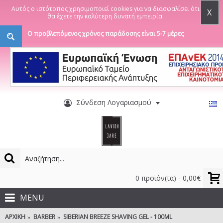
Αυτός ο ιστότοπος χρησιμοποιεί cookies για να διασφαλίσει ότι
X
θα έχετε την καλύτερη δυνατή εμπειρία.
Ο προβλεπόμενος χρόνος παράδοσης είναι 5-7 μέρες
Σύνδεση Λογαριασμού
0 προϊόν(τα) - 0,00€
MENU
ΑΡΧΙΚΉ
BARBER
SIBERIAN BREEZE SHAVING GEL - 100ML