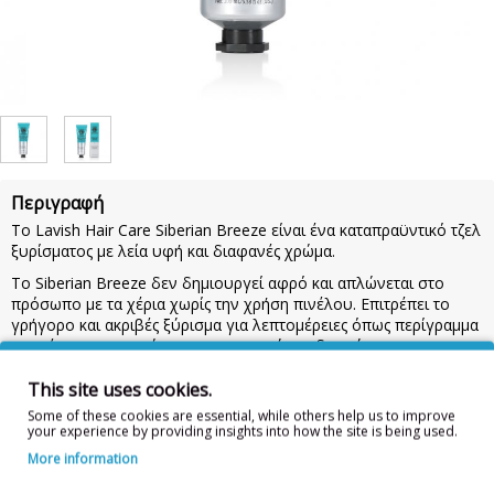
Περιγραφή
To Lavish Hair Care Siberian Breeze είναι ένα καταπραϋντικό τζελ
ξυρίσματος με λεία υφή και διαφανές χρώμα.
Το Siberian Breeze δεν δημιουργεί αφρό και απλώνεται στο
πρόσωπο με τα χέρια χωρίς την χρήση πινέλου. Επιτρέπει το
γρήγορο και ακριβές ξύρισμα για λεπτομέρειες όπως περίγραμμα
κουρέματος, μουσιών και μουστακιού αναδεικνύοντας την
απόλυτη ορατότητα. Επιπλέον παρέχει απαλότητα στις τρίχες οι
οποίες μεγαλώνουν προς το εσωτερικό του δέρματος
This site uses cookies.
προσδίδοντας ένα τέλειο ξύρισμα χωρίς ερεθισμούς στο δέρμα.
Some of these cookies are essential, while others help us to improve
your experience by providing insights into how the site is being used.
Ιδανικό για ξύρισμα με ξυράφια και ηλεκτρικές ξυριστικές
More information
μηχανές.
100ml
Οδηγίες Χρήσης:
Βρέξτε το πρόσωπό με χλιαρό νερό και