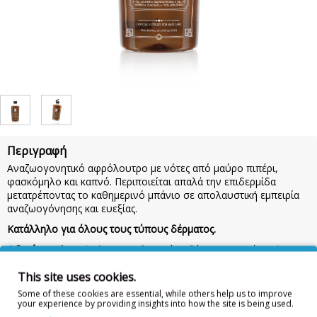
Περιγραφή
Aναζωογονητικό αφρόλουτρο με νότες από μαύρο πιπέρι,
φασκόμηλο και καπνό. Περιποιείται απαλά την επιδερμίδα
μετατρέποντας το καθημερινό μπάνιο σε απολαυστική εμπειρία
αναζωογόνησης και ευεξίας.
Κατάλληλο για όλους τους τύπους δέρματος.
Οδηγίες χρήσης:
Άπλωσε σε βρεγμένο δέρμα στο μπάνιο ή το
ντους. Κάνε απαλό μασάζ και ξέπλυνε με καθαρό νερό.
Προσοχή:
This site uses cookies.
Κρατήστε το προϊόν μακριά από παιδιά. Σε περίπτωση επαφής με
τα μάτια, ξεπλύνετε με άφθονο νερό. Για εξωτερική χρήση.
Some of these cookies are essential, while others help us to improve
your experience by providing insights into how the site is being used.
Συστατικά:
AQUA, SODIUM LAURETH SULFATE,