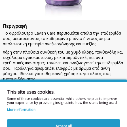
Περιγραφή
Το αφρόλουτρο Lavish Care περιποιείται απαλά την επιδερμίδα
σου, μετατρέποντας το καθημερινό μπάνιο ή ντους σε μια
απολαυστική εμπειρία αναζωογόνησης και ευεξίας.
Χάρη στην πλούσια σύνθεσή του με χυμό αλόης, πανθενόλη και
εκχύλισμα αγριοκαστανιάς, με καταπραϋντικές και αντι-
ερεθιστικές ικανότητες, τονώνει και αναζωογονεί την επιδερμίδα
σου. Παράλληλα αρωματίζει ελαφρώς με άρωμα από άνθη
μόσχου. Ιδανικό για καθημερινή χρήση και για όλους τους
τύπους δέρματος.
Χρήση:
Άπλωσε σε βρεγμένο δέρμα στο μπάνιο ή το ντους. Κάνε
This site uses cookies.
απαλό μασάζ και ξέπλυνε με καθαρό νερό. Προσοχή: Κρατήστε
το προϊόν μακριά από παιδιά. Σε περίπτωση επαφής με τα μάτια,
Some of these cookies are essential, while others help us to improve
your experience by providing insights into how the site is being used.
ξεπλύνετε με άφθονο νερό. Για εξωτερική χρήση.
More information
Συστατικά/Ingredients:
AQUA, SODIUM LAURETH SULFATE,
GLYCERIN, COCAMIDOPROPYL BETAINE, SODIUM
CHLORIDE,PARFUM, ALOE BARBADENSIS LEAF JUICE,
Accept all