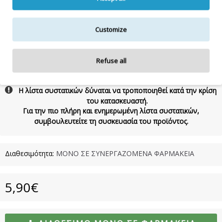
AESCULUS HIPPOCASTANUM LEAF EXTRACT,PANTHENOL, PEG-
7 GLYCERYL COCOATE, COCAMIDE MEA, GUAR
HYDROXYPROPYLTRIMONIUMCHLORIDE, BENZYL ALCOHOL,
PHENOXYETHANOL, GLYCOL DISTEARATE, LAURETH-
Customize
10,BENZOIC ACID, DISODIUM-EDTA, CITRIC ACID, SORBIC
ACID, POLYQUARTENIUM-7, SODIUMHYDROXIDE, COUMARIN,
CI 60730
Refuse all
Η λίστα συστατικών δύναται να τροποποιηθεί κατά την κρίση
του κατασκευαστή.
Για την πιο πλήρη και ενημερωμένη λίστα συστατικών,
συμβουλευτείτε τη συσκευασία του προϊόντος.
Διαθεσιμότητα:
ΜΟΝΟ ΣΕ ΣΥΝΕΡΓΑΖΟΜΕΝΑ ΦΑΡΜΑΚΕΙΑ
5,90€