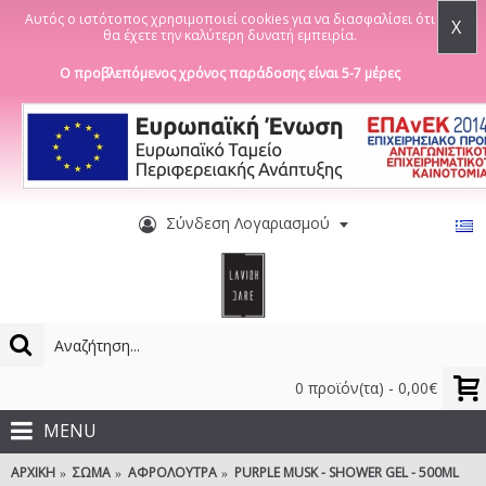
Αυτός ο ιστότοπος χρησιμοποιεί cookies για να διασφαλίσει ότι
X
θα έχετε την καλύτερη δυνατή εμπειρία.
Ο προβλεπόμενος χρόνος παράδοσης είναι 5-7 μέρες
Σύνδεση Λογαριασμού
0 προϊόν(τα) - 0,00€
MENU
ΑΡΧΙΚΉ
ΣΏΜΑ
ΑΦΡΌΛΟΥΤΡΑ
PURPLE MUSK - SHOWER GEL - 500ML