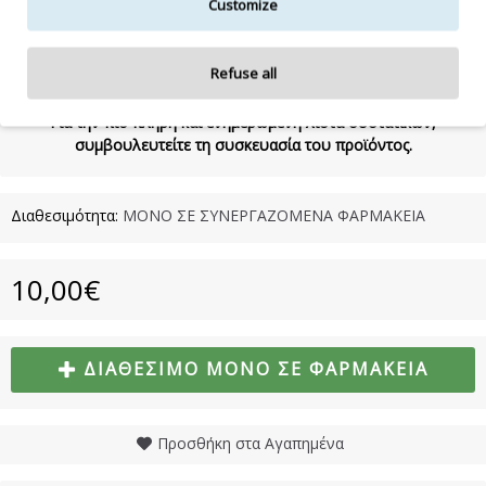
Customize
HYDROXYCITRONELLAL, ISOEUGENOL, CI 60730/EXT VIOLET 2
Refuse all
Η λίστα συστατικών δύναται να τροποποιηθεί κατά την κρίση
του κατασκευαστή.
Για την πιο πλήρη και ενημερωμένη λίστα συστατικών,
συμβουλευτείτε τη συσκευασία του προϊόντος.
Διαθεσιμότητα:
ΜΟΝΟ ΣΕ ΣΥΝΕΡΓΑΖΟΜΕΝΑ ΦΑΡΜΑΚΕΙΑ
10,00€
ΔΙΑΘΈΣΙΜΟ ΜΌΝΟ ΣΕ ΦΑΡΜΑΚΕΊΑ
Προσθήκη στα Αγαπημένα