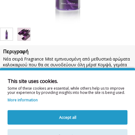
Περιγραφή
Νέα σειρά Fragrance Mist εμπνευσμένη από μεθυστικά αρώματα
καλοκαιριού που θα σε συνοδεύουν όλη μέρα! Κομψά, γεμάτα
σαγηνευτικές νότες μοναδικών αρωμάτων που αποπνέουν
αίσθηση θηλυκότητας.
This site uses cookies.
Για μέγιστη διάρκεια, χρησιμοποίησε το μετά την αγαπημένη σου
Some of these cookies are essential, while others help us to improve
ενυδατική, ύστερα από κάθε ντουζ.
your experience by providing insights into how the site is being used.
Η σειρά αποτελείται από 10 υπέροχα αρώματα, εκ των οποίων 2
More information
με σύνθεση glitter για εξόδους γεμάτες λάμψη!
Συστατικά:
ALCOHOL DENAT, AQUA, PARFUM, ETHYLHEXYL
Accept all
SALICYLATE, ETHYLHEXYL METHOXYCINNAMATE, BUTYL
METHOXYDIBENZOYLMETHANE, COUMARIN, LINALOOL, HEXYL
CINNAMAL, ALPHA-ISOMETHYL IONONE,