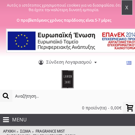
Αυτός ο ιστότοπος χρησιμοποιεί cookies για να διασφαλίσει ότι
X
θα έχετε την καλύτερη δυνατή εμπειρία.
Ο προβλεπόμενος χρόνος παράδοσης είναι 5-7 μέρες
Σύνδεση Λογαριασμού
0 προϊόν(τα) - 0,00€
MENU
ΑΡΧΙΚΉ
ΣΏΜΑ
FRAGRANCE MIST