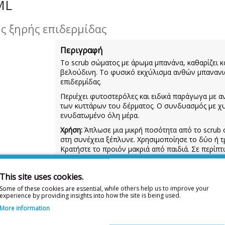
ML
ς ξηρής επιδερμίδας
Περιγραφή
To scrub σώματος με άρωμα μπανάνα, καθαρίζει κ
βελούδινη. Το φυσικό εκχύλισμα ανθών μπανανιά
επιδερμίδας.
Περιέχει φυτοστερόλες και ειδικά παράγωγα με α
των κυττάρων του δέρματος. Ο συνδυασμός με χυμ
ενυδατωμένο όλη μέρα.
Χρήση:
Άπλωσε μια μικρή ποσότητα από το scrub 
στη συνέχεια ξέπλυνε. Χρησιμοποίησε το δύο ή τ
Κρατήστε το προιόν μακριά από παιδιά. Σε περίπτ
χρήση.
Συστατικά/Ingredients:
Sucrose, Glycerin, Propylen
This site uses cookies.
Sapientum Flower Extract, Parfum, Prunus Armeni
Some of these cookies are essential, while others help us to improve your
Triethanolamine, Ci 19140, Ci 15510
experience by providing insights into how the site is being used.
More information