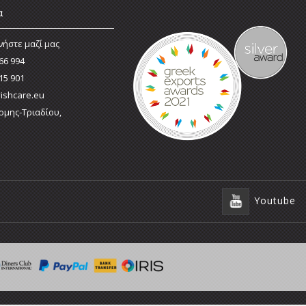
α
νήστε μαζί μας
66 994
15 901
ishcare.eu
ρμης-Τριαδίου,
Youtube