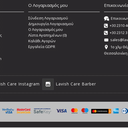
Ο Λογαριασμός μου
Επικοινωνί
Σύνδεση Λογαριασμού
Επικοινω
Δημιουργία Λογαριασμού
+30 2310 4
O Λογαριασμός μου
+30 2312 3
ς
Λίστα Αγαπημένων (
0
)
sales@lav
Καλάθι Αγορών
Εργαλεία GDPR
1o χλμ Θέ
Θεσσαλονίκη
m
ish Care Instagram
Lavish Care Barber