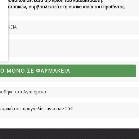
να τροποποιηθεί κατά την κρίση του κατασκευαστή.
τα συστατικών, συμβουλευτείτε τη συσκευασία του προϊόντος.
ΜΑΚΕΙΑ
ΜΟ ΜΌΝΟ ΣΕ ΦΑΡΜΑΚΕΊΑ
σθήκη στα Αγαπημένα
ορικά σε παραγγελίες άνω των 25€