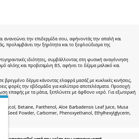
αι ανανεώνει την επιδερμίδα σου, αφήνοντάς την απαλή και
ς, προλαμβάνει την ξηρότητα και το ξεφλούδισμα της
ντιγηραντικές ιδιότητες, συμβάλλοντας στη φυσική αναγέννηση
ό αλόης και προβιταμίνη Β5, αφήνει το δέρμα μαλακό και
σε βρεγμένο δέρμα κάνοντας ελαφρά μασάζ με κυκλικές κινήσεις,
ρεις φορές την εβδομάδα για καλύτερα αποτελέσματα. Προσοχή:
ωση επαφής με τα μάτια, ξεπλύνετε με άφθονο νερό. Για εξωτερική
e Glycol, Betaine, Panthenol, Aloe Barbadensis Leaf Juice, Musa
aca Seed Powder, Carbomer, Phenoxyethanol, Ethylhexylglycerin,