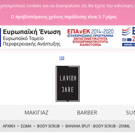
ρησιμοποιεί cookies για να διασφαλίσει ότι θα έχετε την καλύτερη 
Ο προβλεπόμενος χρόνος παράδοσης είναι 5-7 μέρες
ΜΑΚΙΓΙΑΖ
BARBER
SU
ΑΡΧΙΚΉ
ΣΏΜΑ
BODY SCRUB
BANANA SPLIT - BODY SCRUB - 250ML