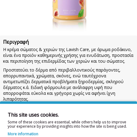
Περιγραφή
Η κρέμα σώματος & χεριών της Lavish Care, με άρωμα ροδάκινο,
είναι ένα προϊόν καθημερινής χρήσης για ενυδάτωση, προστασία
και περιποίηση της επιδερμίδας των χεριών και του σώματος.
Προστατεύει το δέρμα από περιβαλλοντικούς παράγοντες,
απορρυπαντικά, χρώματα, σκόνες, ενώ ταυτόχρονα
αντιμετωπίζει δερματικά προβλήματα ξηροδερμίας, σκληρού
δέρματος κ.ά. Ειδική φόρμουλα με ανάλαφρη υφή που
απορροφάται εύκολα και γρήγορα χωρίς να αφήνει ίχνη
λιπαρότητας.
Χρήση:
Μετά από πλύσιμο, άπλωσε ομοιόμορφα με ελαφρύ
μασάζ. Προσφέρει άμεση αίσθηση προστασίας και ενυδάτωσης
This site uses cookies.
που διαρκεί για περίπου 6 ώρες.
Προσοχή:
Κρατήστε το προϊόν
Some of these cookies are essential, while others help us to improve
μακριά από παιδιά. Σε περίπτωση επαφής με τα μάτια, ξεπλύνετε
your experience by providing insights into how the site is being used.
με άφθονο νερό. Για εξωτερική χρήση.
300ml
More information