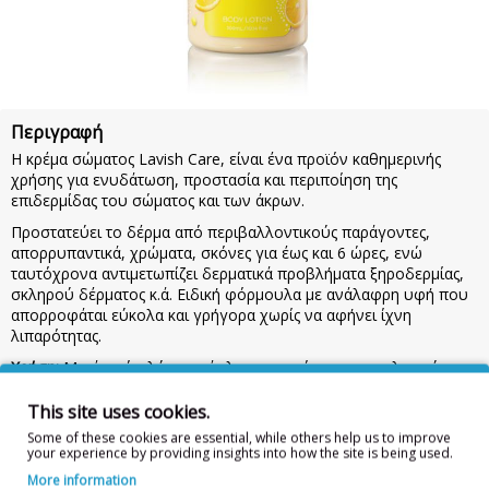
Περιγραφή
Η κρέμα σώματος Lavish Care, είναι ένα προϊόν καθημερινής
χρήσης για ενυδάτωση, προστασία και περιποίηση της
επιδερμίδας του σώματος και των άκρων.
Προστατεύει το δέρμα από περιβαλλοντικούς παράγοντες,
απορρυπαντικά, χρώματα, σκόνες για έως και 6 ώρες, ενώ
ταυτόχρονα αντιμετωπίζει δερματικά προβλήματα ξηροδερμίας,
σκληρού δέρματος κ.ά. Ειδική φόρμουλα με ανάλαφρη υφή που
απορροφάται εύκολα και γρήγορα χωρίς να αφήνει ίχνη
λιπαρότητας.
Χρήση:
Μετά από πλύσιμο, άπλωσε ομοιόμορφα με ελαφρύ
μασάζ μέχρι να απορροφηθεί. Προσοχή: Κρατήστε το προϊόν
μακριά από παιδιά. Σε περίπτωση επαφής με τα μάτια, ξεπλύνετε
This site uses cookies.
με άφθονο νερό. Για εξωτερική χρήση.
Some of these cookies are essential, while others help us to improve
your experience by providing insights into how the site is being used.
Ingredients:
AQUA, GLYCERIN, PROPYLENE GLYCOL, CETEARYL ALCOHOL,
More information
GLYCERYL STEARATE, PEG–100 STEARATE, ETHYLHEXYL PALMITATE,