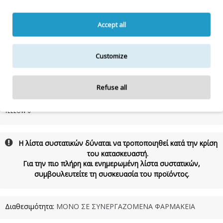
HYDROGENATED
ETHYLHEXYL OLIVATE , PARAFFINUM LIQUIDUM, DIMETHICONE,
PARFUM, ALOE BARBADENSIS LEAF JUICE POWDER, PANTHENOL,
Accept all
PHENOXYETHANOL, PEG-7 GLYCERYL COCOATE, CETYL ALCOHOL, ETHYLHEXYL
METHOXYCINNAMATE, ACRYLATES/C10-30 ALKYL ACRYLATE CROSSPOLYMER,
HYDROGENATED OLIVE
OIL UNSAPONIFIABLES , POLYPHOSPHORYLCHOLINE
GLYCOL ACRYLATE , TERPINEOL, SODIUM HYDROXIDE, TETRAMETHYL
Customize
ACETYLOCTAHYDRONAPHTHALENES, CITRUS AURANTIUM PEEL OIL,
TRIMETHYLBENZENEPROPANOL, LINALYL ACETATE, CITRUS LIMON PEEL OIL, ROSE
KETONES, AMYL SALICYLATE, PINENE, ANETHOLE, MENTHOL, ETHYLHEXYLGLYCERIN,
Refuse all
ETHYLHEXYL SALICYLATE, BUTYL METHOXYDIBENZOYLMETHANE, LIMONENE,
CITRONELLOL, LINALOOL, HEXYL CINNAMAL, GERANIOL, BHT, CΙ 15985 / FD&C
YELLOW 6
Η λίστα συστατικών δύναται να τροποποιηθεί κατά την κρίση
του κατασκευαστή.
Για την πιο πλήρη και ενημερωμένη λίστα συστατικών,
συμβουλευτείτε τη συσκευασία του προϊόντος.
Διαθεσιμότητα:
ΜΟΝΟ ΣΕ ΣΥΝΕΡΓΑΖΟΜΕΝΑ ΦΑΡΜΑΚΕΙΑ