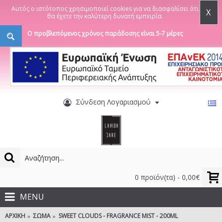
Αυτός ο ιστότοπος χρησιμοποιεί cookies για να διασφαλίσει ότι
X
θα έχετε την καλύτερη δυνατή εμπειρία.
Ο προβλεπόμενος χρόνος παράδοσης είναι 5-7 μέρες
Σύνδεση Λογαριασμού
0 προϊόν(τα) - 0,00€
MENU
ΑΡΧΙΚΉ
ΣΏΜΑ
SWEET CLOUDS - FRAGRANCE MIST - 200ML