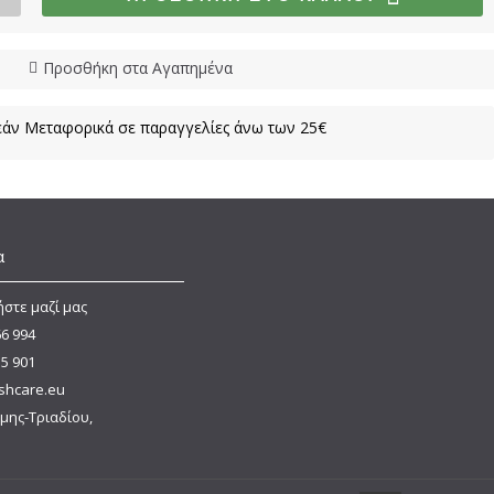
Προσθήκη στα Αγαπημένα
άν Μεταφορικά σε παραγγελίες άνω των 25€
α
στε μαζί μας
66 994
15 901
shcare.eu
μης-Τριαδίου,