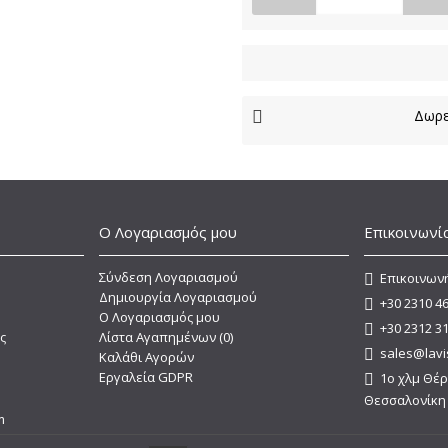
Δωρε
Ο Λογαριασμός μου
Επικοινωνί
Σύνδεση Λογαριασμού
Επικοινωνή
Δημιουργία Λογαριασμού
+30 2310 4
O Λογαριασμός μου
+30 2312 3
ς
Λίστα Αγαπημένων (
0
)
sales@lavi
Καλάθι Αγορών
Εργαλεία GDPR
1o χλμ Θέρ
Θεσσαλονίκη
m