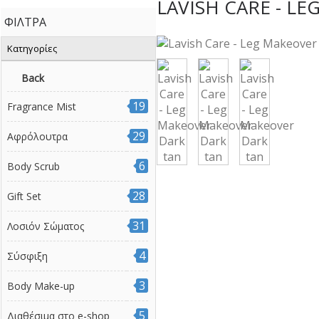
LAVISH CARE - L
ΦΊΛΤΡΑ
Κατηγορίες
Back
19
Fragrance Mist
29
Αφρόλουτρα
6
Body Scrub
28
Gift Set
31
Λοσιόν Σώματος
4
Σύσφιξη
3
Body Make-up
5
Διαθέσιμα στο e-shop