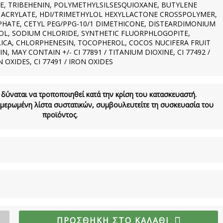
E, TRIBEHENIN, POLYMETHYLSILSESQUIOXANE, BUTYLENE
L ACRYLATE, HDI/TRIMETHYLOL HEXYLLACTONE CROSSPOLYMER,
HATE, CETYL PEG/PPG-10/1 DIMETHICONE, DISTEARDIMONIUM
L, SODIUM CHLORIDE, SYNTHETIC FLUORPHLOGOPITE,
ICA, CHLORPHENESIN, TOCOPHEROL, COCOS NUCIFERA FRUIT
 MAY CONTAIN +/- CI 77891 / TITANIUM DIOXINE, CI 77492 /
N OXIDES, CI 77491 / IRON OXIDES
 δύναται να τροποποιηθεί κατά την κρίση του κατασκευαστή.
νημερωμένη λίστα συστατικών, συμβουλευτείτε τη συσκευασία του
προϊόντος.
ΠΡΟΣΘΉΚΗ ΣΤΟ ΚΑΛΆΘΙ