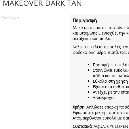
EG MAKEOVER DARK TAN
Περιγραφή
Make up σώματος που δίνει σ
και Βιταμίνης Ε ενισχύει την
μεταξένια και απαλά.
Καλύπτει τέλεια τις ουλές, τ
φρέσκο όλη μέρα. Διατίθεται
Προσφέρει υψηλή κ
Στεγνώνει εύκολα.-
πόδια και σε ολόκ
Εύκολο στη χρήση 
Εξαιρετικά ανθεκτικ
Αντέχει με την επ
Αδιάβροχο
Χρήση:
Απλώστε επαρκή ποσότ
Εφαρμόστε μικρή ποσότητα σε
Απομακρύνεται εύκολα με σαπ
Συστατικά:
AQUA, CYCLOPENT