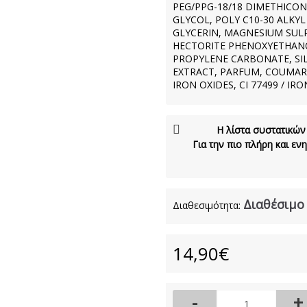
PEG/PPG-18/18 DIMETHICON
GLYCOL, POLY C10-30 ALKY
GLYCERIN, MAGNESIUM SULP
HECTORITE PHENOXYETHANO
PROPYLENE CARBONATE, SIL
EXTRACT, PARFUM, COUMARIN,
IRON OXIDES, CI 77499 / IRO
Η λίστα συστατικών
Για την πιο πλήρη και ε
Διαθέσιμο
Διαθεσιμότητα:
14,90€
-
+