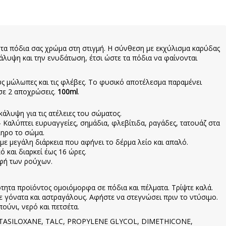
τα πόδια σας χρώμα στη στιγμή. Η σύνθεση με εκχύλισμα καρύδας
 κάλυψη και την ενυδάτωση, έτσι ώστε τα πόδια να φαίνονται
ους μώλωπες και τις φλέβες. Το φυσικό αποτέλεσμα παραμένει
 σε 2 αποχρώσεις.
100ml
.
άλυψη για τις ατέλειες του σώματος.
 Καλύπτει ευρυαγγείες, σημάδια, φλεβίτιδα, ραγάδες, τατουάζ στα
ληρο το σώμα.
με μεγάλη διάρκεια που αφήνει το δέρμα λείο και απαλό.
ό και διαρκεί έως 16 ώρες.
αφή των ρούχων.
ητα προϊόντος ομοιόμορφα σε πόδια και πέλματα. Τρίψτε καλά.
 γόνατα και αστραγάλους. Αφήστε να στεγνώσει πριν το ντύσιμο.
ούνι, νερό και πετσέτα.
ASILOXANE, TALC, PROPYLENE GLYCOL, DIMETHICONE,