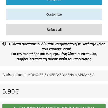
(MELON) FRUIT EXTRACT, PANTHENOL, PEG-7 GLYCERYL
COCOATE, COCAMIDE MEA, GUAR
HYDROXYPROPYLTRIMONIUM CHLORIDE, BENZYL ALCOHOL,
PHENOXYETHANOL, GLYCOL DISTEARATE, LAURETH-10,
Customize
BENZOIC ACID, DISODIUM-EDTA, CITRIC ACID, SORBIC ACID,
POLYQUARTENIUM-7, SODIUM HYDROXIDE, CITRONELLOL,
HEXYL CINNAMAL, LIMONENE, LINALOOL, CI 19140, CI 42090
Refuse all
Η λίστα συστατικών δύναται να τροποποιηθεί κατά την κρίση
του κατασκευαστή.
Για την πιο πλήρη και ενημερωμένη λίστα συστατικών,
συμβουλευτείτε τη συσκευασία του προϊόντος.
Διαθεσιμότητα:
ΜΟΝΟ ΣΕ ΣΥΝΕΡΓΑΖΟΜΕΝΑ ΦΑΡΜΑΚΕΙΑ
5,90€