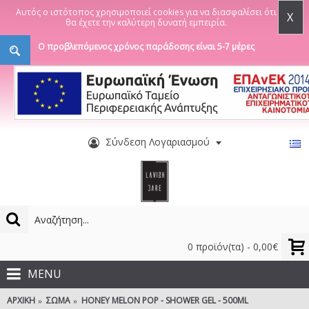
Αυτός ο ιστότοπος χρησιμοποιεί cookies για να διασφαλίσει ότι
X
θα έχετε την καλύτερη δυνατή εμπειρία.
Ο προβλεπόμενος χρόνος παράδοσης είναι 5-7 μέρες
Σύνδεση Λογαριασμού
0 προϊόν(τα) - 0,00€
MENU
ΑΡΧΙΚΉ
ΣΏΜΑ
HONEY MELON POP - SHOWER GEL - 500ML