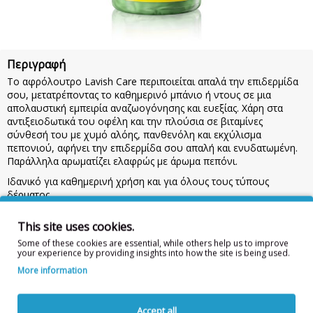
Περιγραφή
Το αφρόλουτρο Lavish Care περιποιείται απαλά την επιδερμίδα
σου, μετατρέποντας το καθημερινό μπάνιο ή ντους σε μια
απολαυστική εμπειρία αναζωογόνησης και ευεξίας. Χάρη στα
αντιξειοδωτικά του οφέλη και την πλούσια σε βιταμίνες
σύνθεσή του με χυμό αλόης, πανθενόλη και εκχύλισμα
πεπονιού, αφήνει την επιδερμίδα σου απαλή και ενυδατωμένη.
Παράλληλα αρωματίζει ελαφρώς με άρωμα πεπόνι.
Ιδανικό για καθημερινή χρήση και για όλους τους τύπους
δέρματος.
Χρήση:
Άπλωσε σε βρεγμένο δέρμα στο μπάνιο ή το ντους. Κάνε
This site uses cookies.
απαλό μασάζ και ξέπλυνε με καθαρό νερό. Προσοχή: Κρατήστε
το προϊόν μακριά από παιδιά. Σε περίπτωση επαφής με τα μάτια,
Some of these cookies are essential, while others help us to improve
your experience by providing insights into how the site is being used.
ξεπλύνετε με άφθονο νερό. Για εξωτερική χρήση.
500ml
More information
Συστατικά/Ingredients:
AQUA, SODIUM LAURETH SULFATE,
GLYCERIN, COCAMIDOPROPYL BETAINE, SODIUM CHLORIDE,
PARFUM, ALOE BARBADENSIS LEAF JUICE, CUCUMIS MELO
Accept all