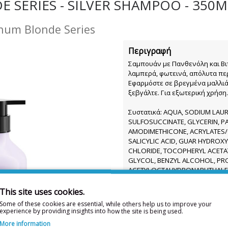
 SERIES - SILVER SHAMPOO - 350M
tinum Blonde Series
Περιγραφή
Σαμπουάν με Πανθενόλη και Βι
λαμπερά, φωτεινά, απόλυτα πε
Εφαρμόστε σε βρεγμένα μαλλιά,
ξεβγάλτε. Για εξωτερική χρήση
Συστατικά: AQUA, SODIUM LAU
SULFOSUCCINATE, GLYCERIN, P
AMODIMETHICONE, ACRYLATES/C
SALICYLIC ACID, GUAR HYDRO
CHLORIDE, TOCOPHERYL ACETATE
GLYCOL, BENZYL ALCOHOL, PRO
ACETYLOCTAHYDRONAPHTHALEN
NITRATE, MAGNESIUM CHLORID
SODIUM BENZOATE, PARFUM
This site uses cookies.
Some of these cookies are essential, while others help us to improve your
350mL
experience by providing insights into how the site is being used.
More information