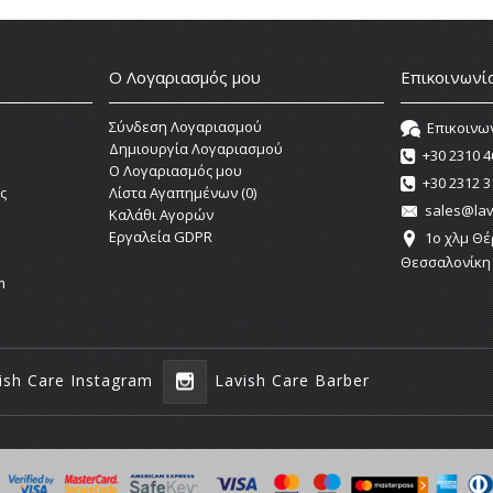
Ο Λογαριασμός μου
Επικοινωνί
Σύνδεση Λογαριασμού
Επικοινω
Δημιουργία Λογαριασμού
+30 2310 4
O Λογαριασμός μου
+30 2312 3
ς
Λίστα Αγαπημένων (
0
)
sales@lav
Καλάθι Αγορών
Εργαλεία GDPR
1o χλμ Θέ
Θεσσαλονίκη
m
ish Care Instagram
Lavish Care Barber