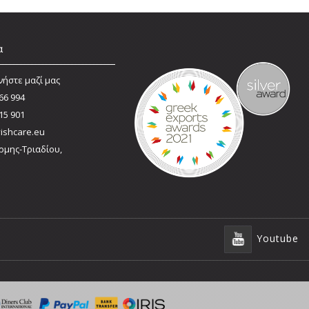
α
νήστε μαζί μας
66 994
15 901
ishcare.eu
ρμης-Τριαδίου,
Youtube