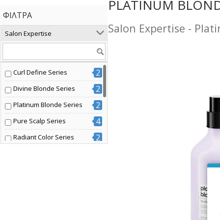
PLATINUM BLONDE
ΦΊΛΤΡΑ
Salon Expertise - Pla
Salon Expertise
2
Curl Define Series
2
Divine Blonde Series
2
Platinum Blonde Series
4
Pure Scalp Series
2
Radiant Color Series
2
Volume Boost Series
2
Βαμμένα μαλλιά
4
Διάφοροι τύποι μαλλιών
2
Έξτρα όγκος
4
Ξανθά μαλλιά