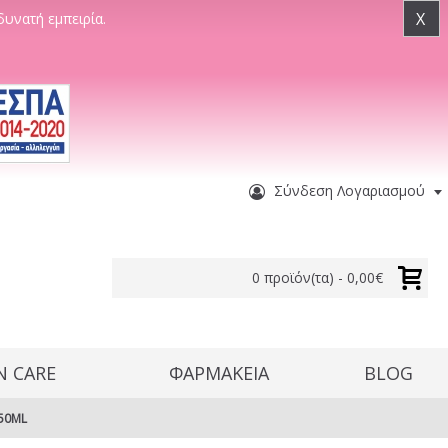
X
δυνατή εμπειρία.
Σύνδεση Λογαριασμού
0 προϊόν(τα) - 0,00€
N CARE
ΦΑΡΜΑΚΕΙΑ
BLOG
350ML