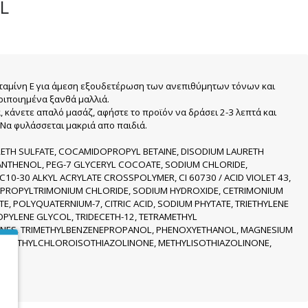
L
ταμίνη Ε για άμεση εξουδετέρωση των ανεπιθύμητων τόνων και
ριποιημένα ξανθά μαλλιά.
 κάνετε απαλό μασάζ, αφήστε το προϊόν να δράσει 2-3 λεπτά και
.Να φυλάσσεται μακριά απο παιδιά.
RETH SULFATE, COCAMIDOPROPYL BETAINE, DISODIUM LAURETH
ANTHENOL, PEG-7 GLYCERYL COCOATE, SODIUM CHLORIDE,
10-30 ALKYL ACRYLATE CROSSPOLYMER, CI 60730 / ACID VIOLET 43,
XYPROPYLTRIMONIUM CHLORIDE, SODIUM HYDROXIDE, CETRIMONIUM
, POLYQUATERNIUM-7, CITRIC ACID, SODIUM PHYTATE, TRIETHYLENE
PYLENE GLYCOL, TRIDECETH-12, TETRAMETHYL
ES, TRIMETHYLBENZENEPROPANOL, PHENOXYETHANOL, MAGNESIUM
E, METHYLCHLOROISOTHIAZOLINONE, METHYLISOTHIAZOLINONE,