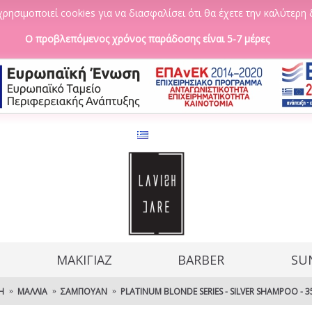
ρησιμοποιεί cookies για να διασφαλίσει ότι θα έχετε την καλύτερη 
Ο προβλεπόμενος χρόνος παράδοσης είναι 5-7 μέρες
ΜΑΚΙΓΙΑΖ
BARBER
SU
Ή
ΜΑΛΛΙΆ
ΣΑΜΠΟΥΆΝ
PLATINUM BLONDE SERIES - SILVER SHAMPOO - 