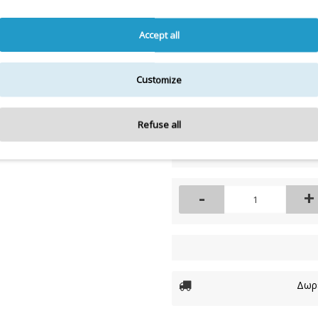
Η λίστα συστατικών
Για την πιο πλήρη και ε
Accept all
Customize
Διαθέσιμο
Διαθεσιμότητα:
Refuse all
12,00€
-
+
Δωρε