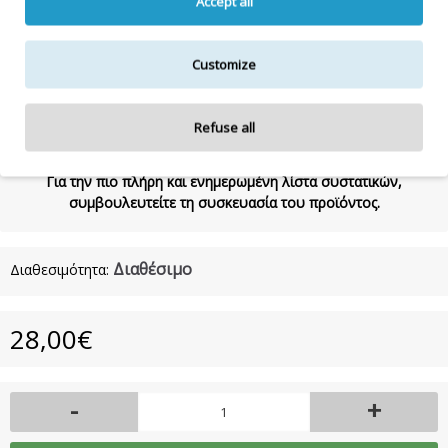
Accept all
HYDROXIDE, TRIMETHYLSILOXYSILICATE, POLYQUATERNIUM- 7,
TRIDECETH-12
Customize
1000mL
Refuse all
Η λίστα συστατικών δύναται να τροποποιηθεί κατά την κρίση
του κατασκευαστή.
Για την πιο πλήρη και ενημερωμένη λίστα συστατικών,
συμβουλευτείτε τη συσκευασία του προϊόντος.
Διαθέσιμο
Διαθεσιμότητα:
28,00€
-
+