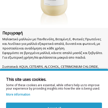
Περιγραφή
Μαλακτικό μαλλιών με Πανθενόλη, Βιταμίνη Ε, Φυτικές Πρωτεΐνες
και Λινέλαιο για μαλλιά εξαιρετικά απαλά, δυνατά και φωτεινά, με
προστασία και αναδόμηση σε κάθε χρήση.
Εφαρμόστε σε βρεγμένα μαλλιά, κάνετε απαλό μασάζ και ξεβγάλτε.
Για εξωτερική χρήση.Να φυλάσσεται μακριά απο παιδιά.
Συστατικά: AQUA, CETEARYL ALCOHOL, CETRIMONIUM CHLORIDE,
PARFUM, CETYL ESTERS, LINUM USITATISSIMUM SEED OIL,
TOCOPHERYL ACETATE, HYDROLYZED VEGETABLE PROTEIN PG-
This site uses cookies.
PROPYL SILANETRIOL, BEHENTRIMONIUM CHLORIDE, PANTHENOL ,
GLYCERIN, DIMETHICONOL, PHENOXYETHANOL, DIMETHICONE, CETYL
Some of these cookies are essential, while others help us to improve
your experience by providing insights into how the site is being used.
ALCOHOL, AMODIMETHICONE, LACTIC ACID, PHENYL TRIMETHICONE,
PEG – 100 STEARATE , GLYCERYL STEARATE, TETRAMETHYL
More information
ACETYLOCTAHYDRONAPHTHALENES, HELIANTHUS ANNUUS SEED OIL,
TOCOPHEROL, CARNOSIC ACID, POTASSIUM SORBATE, DISODIUM
EDTA, SODIUM BENZOATE, ISOPROPYL ALCOHOL, SODIUM