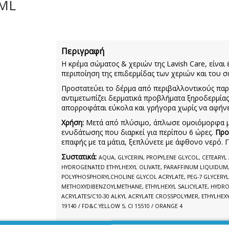
0ML
Περιγραφή
Η κρέμα σώματος & χεριών της Lavish Care, είναι
περιποίηση της επιδερμίδας των χεριών και του σ
Προστατεύει το δέρμα από περιβαλλοντικούς παρ
αντιμετωπίζει δερματικά προβλήματα ξηροδερμία
απορροφάται εύκολα και γρήγορα χωρίς να αφήνει
Χρήση:
Μετά από πλύσιμο, άπλωσε ομοιόμορφα μ
ενυδάτωσης που διαρκεί για περίπου 6 ώρες.
Προ
επαφής με τα μάτια, ξεπλύνετε με άφθονο νερό. Γ
Συστατικά:
AQUA, GLYCERIN, PROPYLENE GLYCOL, CETEARYL 
HYDROGENATED ETHYLHEXYL OLIVATE, PARAFFINUM LIQUIDUM,
POLYPHOSPHORYLCHOLINE GLYCOL ACRYLATE, PEG-7 GLYCERYL
METHOXYDIBENZOYLMETHANE, ETHYLHEXYL SALICYLATE, HYDR
ACRYLATES/C10-30 ALKYL ACRYLATE CROSSPOLYMER, ETHYLHEX
19140 / FD&C YELLOW 5, CI 15510 / ORANGE 4