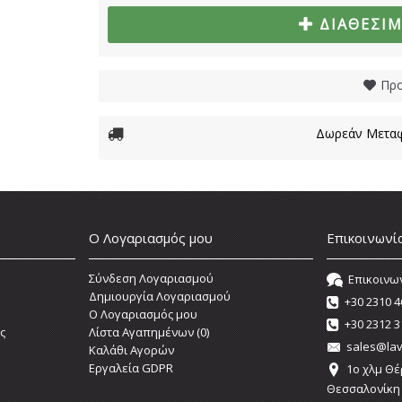
ΔΙΑΘΈΣΙ
Προ
Δωρεάν Μεταφ
Ο Λογαριασμός μου
Επικοινωνί
Σύνδεση Λογαριασμού
Επικοινω
Δημιουργία Λογαριασμού
+30 2310 4
O Λογαριασμός μου
+30 2312 3
ς
Λίστα Αγαπημένων (
0
)
sales@lav
Καλάθι Αγορών
Εργαλεία GDPR
1o χλμ Θέ
Θεσσαλονίκη