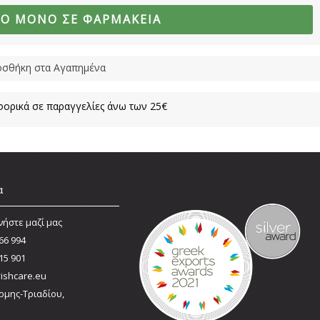
ΜΟ ΜΌΝΟ ΣΕ ΦΑΡΜΑΚΕΊΑ
σθήκη στα Αγαπημένα
ορικά σε παραγγελίες άνω των 25€
α
νήστε μαζί μας
66 994
15 901
ishcare.eu
ρμης-Τριαδίου,