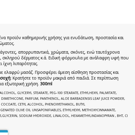
 ένα προϊόν καθημερινής χρήσης για ενυδάτωση, προστασία και
ώματος.
άγοντες, απορρυπαντικά, χρώματα, σκόνες, ενώ ταυτόχρονα
ς, σκληρού δέρματος κ.ά. Ειδική φόρμουλα με ανάλαφρη υφή που
 ίχνη λιπαρότητας.
ε ελαφρύ μασάζ. Προσφέρει άμεση αίσθηση προστασίας και
σοχή:
Κρατήστε το προϊόν μακριά από παιδιά. Σε περίπτωση
ια εξωτερική χρήση.
300ml
ALCOHOL, GLYCERYL STEARATE, PEG–100 STEARATE, ETHYLHEXYL PALMITATE,
 DIMETHICONE, PARFUM, PANTHENOL, ALOE BARBADENSIS LEAF JUICE POWDER,
 COCOATE, CETYL ALCOHOL, PHENOXYETHANOL, BUTYL
OGENATED OLIVE
OIL UNSAPONIFIABLES, ETHYLHEXYL METHOXYCINNAMATE,
YLGLYCERIN, SODIUM HYDROXIDE, LINALOOL, HEXAMETHYLINDANOPYRAN , BHT, CI