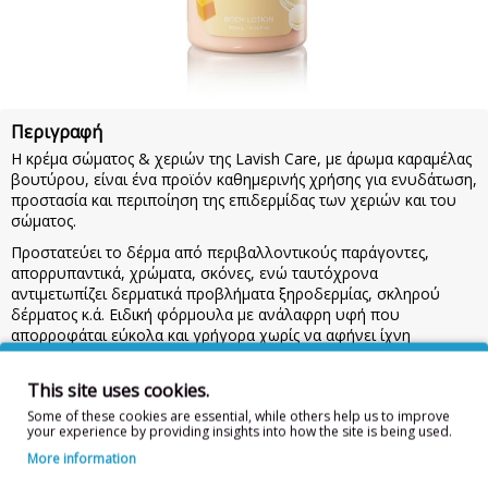
Περιγραφή
Η κρέμα σώματος & χεριών της Lavish Care, με άρωμα καραμέλας
βουτύρου, είναι ένα προϊόν καθημερινής χρήσης για ενυδάτωση,
προστασία και περιποίηση της επιδερμίδας των χεριών και του
σώματος.
Προστατεύει το δέρμα από περιβαλλοντικούς παράγοντες,
απορρυπαντικά, χρώματα, σκόνες, ενώ ταυτόχρονα
αντιμετωπίζει δερματικά προβλήματα ξηροδερμίας, σκληρού
δέρματος κ.ά. Ειδική φόρμουλα με ανάλαφρη υφή που
απορροφάται εύκολα και γρήγορα χωρίς να αφήνει ίχνη
λιπαρότητας.
Χρήση:
Μετά από πλύσιμο, άπλωσε ομοιόμορφα με ελαφρύ
This site uses cookies.
μασάζ. Προσφέρει άμεση αίσθηση προστασίας και ενυδάτωσης
Some of these cookies are essential, while others help us to improve
που διαρκεί για περίπου 6 ώρες. Προσοχή: Κρατήστε το προϊόν
your experience by providing insights into how the site is being used.
μακριά από παιδιά. Σε περίπτωση επαφής με τα μάτια, ξεπλύνετε
More information
με άφθονο νερό. Για εξωτερική χρήση.