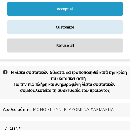
Συστατικά/Ingredients:
AQUA, GLYCERIN, PROPYLENE GLYCOL, CETEARYL
Accept all
ALCOHOL, GLYCERYL STEARATE, PEG–100 STEARATE, ETHYLHEXYL PALMITATE,
HYDROGENATED ETHYLHEXYL OLIVATE, PARAFFINUM LIQUIDUM, DIMETHICONE,
PARFUM, ALOE BARBADENSIS LEAF JUICE POWDER, PANTHENOL, PEG-7 GLYCERYL
COCOATE, CETYL ALCOHOL, ETHYLHEXYL METHOXYCINNAMATE, HYDROGENATED
Customize
OLIVE
OIL UNSAPONIFIABLES, ACRYLATES/C10 30 ALKYL 1 ACRYLATE
CROSSPOLYMER, BENZYL ALCOHOL, ETHYLHEXYLGLYCERIN, PHENOXYETHANOL,
ETHYLHEXYL SALICYLATE, BUTYL METHOXYDIBENZOYLMETHANE,
Refuse all
POLYPHOSPHORYLC HOLINE GLYCOL ACRYLATE, BHT, VANILLIN, SODIUM SULFATE,
CI 14700 , CI 19140, CI 17200, CI 42090, CI 16255
Η λίστα συστατικών δύναται να τροποποιηθεί κατά την κρίση
του κατασκευαστή.
Για την πιο πλήρη και ενημερωμένη λίστα συστατικών,
συμβουλευτείτε τη συσκευασία του προϊόντος.
Διαθεσιμότητα:
ΜΟΝΟ ΣΕ ΣΥΝΕΡΓΑΖΟΜΕΝΑ ΦΑΡΜΑΚΕΙΑ
7,90€