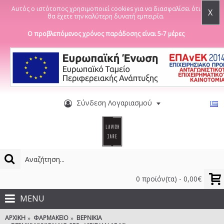
Αυτός ο ιστότοπος χρησιμοποιεί cookies για να διασφαλίσει ότι
X
θα έχετε την καλύτερη δυνατή εμπειρία.
Ο προβλεπόμενος χρόνος παράδοσης είναι 5-7 μέρες
Σύνδεση Λογαριασμού
0 προϊόν(τα) - 0,00€
MENU
ΑΡΧΙΚΉ
ΦΑΡΜΑΚΕΊΟ
ΒΕΡΝΊΚΙΑ