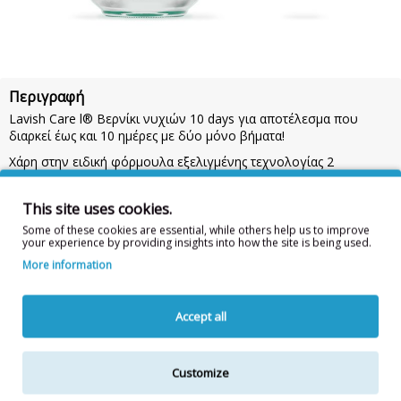
Περιγραφή
Lavish Care l® Βερνίκι νυχιών 10 days για αποτέλεσμα που
διαρκεί έως και 10 ημέρες με δύο μόνο βήματα!
Χάρη στην ειδική φόρμουλα εξελιγμένης τεχνολογίας 2
steps,εξασφαλίζει επαγγελματικό αποτέλεσμα, εύκολα και
γρήγορα χωρίς ατέλειες και χρώμα με έντονη λάμψη που διαρκεί.
This site uses cookies.
Οδηγίες Χρήσης:
Απλώστε 2 στρώσεις χρώματος, αφήνοντας να
Some of these cookies are essential, while others help us to improve
στεγνώσει η κάθε μια για 2-3 λεπτά.
ΣΗΜΑΝΤΙΚΟ:
Ολοκληρώστε
your experience by providing insights into how the site is being used.
με το gel top coat.
More information
Χωρίς διαλύτες, Χωρίς BPA, Χωρίς Dibutyl Phthalate (DBP), Χωρίς
Toluene, Χωρίς Formaldehyde
Accept all
Η λίστα συστατικών δύναται να τροποποιηθεί κατά την κρίση
Customize
του κατασκευαστή.
Για την πιο πλήρη και ενημερωμένη λίστα συστατικών,