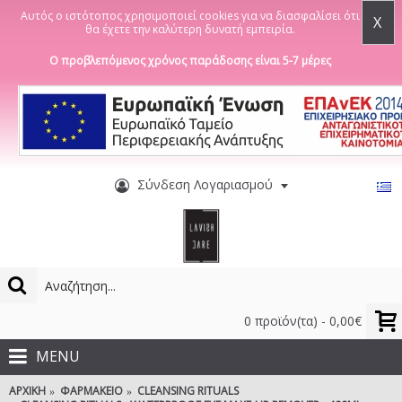
Αυτός ο ιστότοπος χρησιμοποιεί cookies για να διασφαλίσει ότι
X
θα έχετε την καλύτερη δυνατή εμπειρία.
Ο προβλεπόμενος χρόνος παράδοσης είναι 5-7 μέρες
Σύνδεση Λογαριασμού
0 προϊόν(τα) - 0,00€
MENU
ΑΡΧΙΚΉ
ΦΑΡΜΑΚΕΊΟ
CLEANSING RITUALS