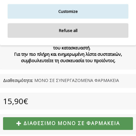
BARBADENSIS LEAF EXTRACT, CALENDULA OFFICINALIS FLOWER
EXTRACT, SODIUM CITRATE, BIOFLAVONOIDS, SODIUM BENZOATE
Customize
400mL
Refuse all
Η λίστα συστατικών δύναται να τροποποιηθεί κατά την κρίση
του κατασκευαστή.
Για την πιο πλήρη και ενημερωμένη λίστα συστατικών,
συμβουλευτείτε τη συσκευασία του προϊόντος.
Διαθεσιμότητα:
ΜΟΝΟ ΣΕ ΣΥΝΕΡΓΑΖΟΜΕΝΑ ΦΑΡΜΑΚΕΙΑ
15,90€
ΔΙΑΘΈΣΙΜΟ ΜΌΝΟ ΣΕ ΦΑΡΜΑΚΕΊΑ