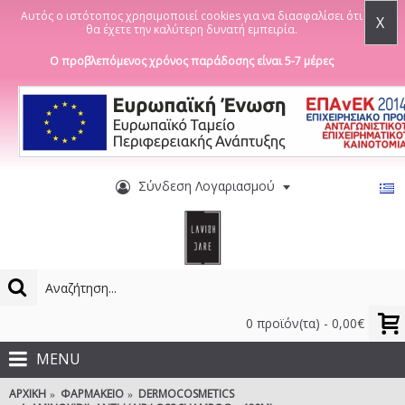
Αυτός ο ιστότοπος χρησιμοποιεί cookies για να διασφαλίσει ότι
X
θα έχετε την καλύτερη δυνατή εμπειρία.
Ο προβλεπόμενος χρόνος παράδοσης είναι 5-7 μέρες
Σύνδεση Λογαριασμού
0 προϊόν(τα) - 0,00€
MENU
ΑΡΧΙΚΉ
ΦΑΡΜΑΚΕΊΟ
DERMOCOSMETICS