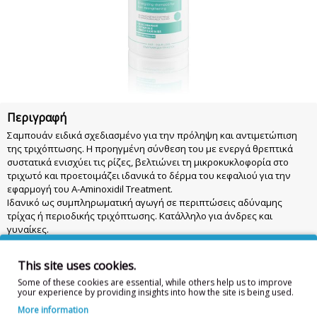
Περιγραφή
Σαμπουάν ειδικά σχεδιασμένο για την πρόληψη και αντιμετώπιση
της τριχόπτωσης. Η προηγμένη σύνθεση του με ενεργά θρεπτικά
συστατικά ενισχύει τις ρίζες, βελτιώνει τη μικροκυκλοφορία στο
τριχωτό και προετοιμάζει ιδανικά το δέρμα του κεφαλιού για την
εφαρμογή του A-Aminoxidil Treatment.
Ιδανικό ως συμπληρωματική αγωγή σε περιπτώσεις αδύναμης
τρίχας ή περιοδικής τριχόπτωσης. Κατάλληλο για άνδρες και
γυναίκες.
Με φρουτώδες άρωμα με νότες από περγαμόντο, λεμόνι, τζίντζερ,
λευκά άνθη και musk – για μια ευχάριστη εμπειρία χρήσης.
This site uses cookies.
Χρήση: Εφαρμόστε σε βρεγμένα μαλλιά και κάντε απαλό μασάζ στο
Some of these cookies are essential, while others help us to improve
τριχωτό.
your experience by providing insights into how the site is being used.
Αφήστε το προϊόν να δράσει για 3 λεπτά και στη συνέχεια ξεπλύνετε
καλά. Να φυλάσσεται μακριά απο παιδιά.
More information