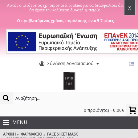
Αυτός ο ιστότοπος χρησιμοποιεί cookies για να διασφαλίσει ότι
X
θα έχετε την καλύτερη δυνατή εμπειρία.
Ο προβλεπόμενος χρόνος παράδοσης είναι 5-7 μέρες
Σύνδεση Λογαριασμού
0 προϊόν(τα) - 0,00€
MENU
ΑΡΧΙΚΉ
ΦΑΡΜΑΚΕΊΟ
FACE SHEET MASK