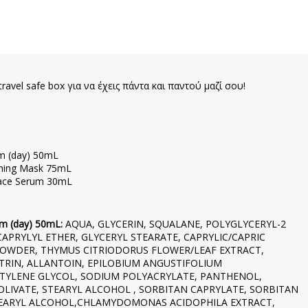
avel safe box για να έχεις πάντα και παντού μαζί σου!
am (day) 50mL
othing Mask 75mL
 Face Serum 30mL
am (day) 50mL:
AQUA, GLYCERIN, SQUALANE, POLYGLYCERYL-2
DICAPRYLYL ETHER, GLYCERYL STEARATE, CAPRYLIC/CAPRIC
 POWDER, THYMUS CITRIODORUS FLOWER/LEAF EXTRACT,
RIN, ALLANTOIN, EPILOBIUM ANGUSTIFOLIUM
NTYLENE GLYCOL, SODIUM POLYACRYLATE, PANTHENOL,
OLIVATE, STEARYL ALCOHOL , SORBITAN CAPRYLATE, SORBITAN
TEARYL ALCOHOL,CHLAMYDOMONAS ACIDOPHILA EXTRACT,