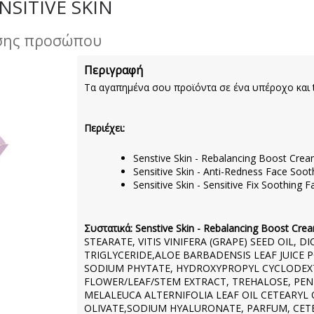
NSITIVE SKIN
ησης προσώπου
Περιγραφή
Τα αγαπημένα σου προϊόντα σε ένα υπέροχο και tr
Περιέχει:
Senstive Skin - Rebalancing Boost Cre
Sensitive Skin - Anti-Redness Face So
Sensitive Skin - Sensitive Fix Soothing
Συστατικά: Senstive Skin - Rebalancing Boost Cre
STEARATE, VITIS VINIFERA (GRAPE) SEED OIL, 
TRIGLYCERIDE,ALOE BARBADENSIS LEAF JUICE
SODIUM PHYTATE, HYDROXYPROPYL CYCLODEXT
FLOWER/LEAF/STEM EXTRACT, TREHALOSE, PE
MELALEUCA ALTERNIFOLIA LEAF OIL CETEARYL 
OLIVATE,SODIUM HYALURONATE, PARFUM, CE