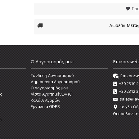
Προ
Δωρεάν Μεταφ
Ο Λογαριασμός μου
Επικοινωνί
Σύνδεση Λογαριασμού
Επικοινω
Δημιουργία Λογαριασμού
+30 2310 4
O Λογαριασμός μου
+30 2312 3
ς
Λίστα Αγαπημένων (
0
)
sales@lav
Καλάθι Αγορών
Εργαλεία GDPR
1o χλμ Θέ
Θεσσαλονίκη
m