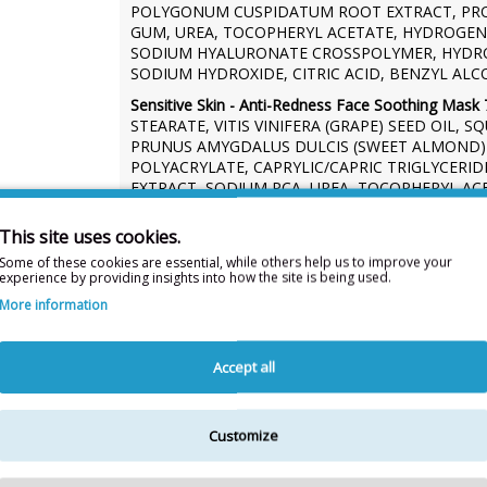
POLYGONUM CUSPIDATUM ROOT EXTRACT, PROP
GUM, UREA, TOCOPHERYL ACETATE, HYDROGEN
SODIUM HYALURONATE CROSSPOLYMER, HYDR
SODIUM HYDROXIDE, CITRIC ACID, BENZYL AL
Sensitive Skin - Anti-Redness Face Soothing Mask
STEARATE, VITIS VINIFERA (GRAPE) SEED OIL, 
PRUNUS AMYGDALUS DULCIS (SWEET ALMOND) O
POLYACRYLATE, CAPRYLIC/CAPRIC TRIGLYCERI
EXTRACT, SODIUM PCA, UREA, TOCOPHERYL AC
SODIUM PHYTATE, THYMUS CITRIODORUS FLOW
EPILOBIUM ANGUSTIFOLIUM FLOWER/LEAF/STEM
This site uses cookies.
SORBITAN OLIVATE, SORBITAN CAPRYLATE, X
Some of these cookies are essential, while others help us to improve your
CELLULOSE, MYRISTYL ALCOHOL, PCA, SODIUM
experience by providing insights into how the site is being used.
SODIUM HYALURONATE, SODIUM ACETYLATED 
More information
SODIUM HYALURONATE CROSSPOLYMER, HYDR
POLYACRYLAMIDE, LAURETH-7, SODIUM HYDRO
CASTOR OIL
Accept all
Sensitive Skin - Sensitive Fix Soothing Face Serum
STEARATE, ETHYLHEXYL PALMITATE, GLYCERY
EXTRACT, VITIS VINIFERA (GRAPE) SEED OIL, 
Customize
EXTRACT, SODIUM HYALURONATE, MELALEUCA A
ACETYLATED HYALURONATE, POLYGONUM CUSP