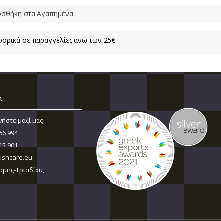
σθήκη στα Αγαπημένα
ορικά σε παραγγελίες άνω των 25€
α
νήστε μαζί μας
66 994
15 901
ishcare.eu
ρμης-Τριαδίου,