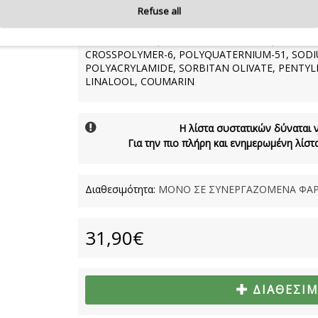
THYMUS CITRIODORUS FLOWER/LEAF EXTRACT, 
Refuse all
CETEARYL OLIVATE, MYRISTYL ALCOHOL, C13-1
ALCOHOL , HYDROXYPROPYL CYCLODEXTRIN, 
HYALURONATE, SORBITAN CAPRYLATE, SODIU
CROSSPOLYMER-6, POLYQUATERNIUM-51, SODI
POLYACRYLAMIDE, SORBITAN OLIVATE, PENTYLE
LINALOOL, COUMARIN
Η λίστα συστατικών δύναται 
Για την πιο πλήρη και ενημερωμένη λίσ
Διαθεσιμότητα:
ΜΟΝΟ ΣΕ ΣΥΝΕΡΓΑΖΟΜΕΝΑ ΦΑΡ
31,90€
ΔΙΑΘΈΣΙ