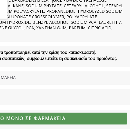
ALOE BARBADENSIS LEAF JUICE POWDER, TREHALOSE,
4 ISOALKANE, SODIUM PHYTATE, CETEARYL ALCOHOL, STEARYL
SODIUM POLYACRYLATE, PROPANEDIOL, HYDROLYZED SODIUM
M HYALURONATE CROSSPOLYMER, POLYACRYLATE
UM HYDROXIDE, BENZYL ALCOHOL, SODIUM PCA, LAURETH-7,
NE GLYCOL, PCA, XANTHAN GUM, PARFUM, CITRIC ACID,
να τροποποιηθεί κατά την κρίση του κατασκευαστή.
τα συστατικών, συμβουλευτείτε τη συσκευασία του προϊόντος.
ΜΑΚΕΙΑ
ΜΟ ΜΌΝΟ ΣΕ ΦΑΡΜΑΚΕΊΑ