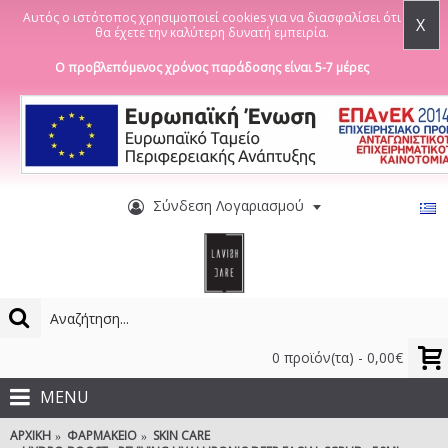
Αυτός ο ιστότοπος χρησιμοποιεί cookies για να διασφαλίσει ότι
X
θα έχετε την καλύτερη δυνατή εμπειρία.
Ο προβλεπόμενος χρόνος παράδοσης είναι 5-7 μέρες
Σύνδεση Λογαριασμού
0 προϊόν(τα) - 0,00€
MENU
ΑΡΧΙΚΉ
ΦΑΡΜΑΚΕΊΟ
SKIN CARE