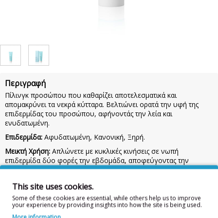
Περιγραφή
Πίλινγκ προσώπου που καθαρίζει αποτελεσματικά και
απομακρύνει τα νεκρά κύτταρα. Βελτιώνει ορατά την υφή της
επιδερμίδας του προσώπου, αφήνοντάς την λεία και
ενυδατωμένη.
Επιδερμίδα:
Αφυδατωμένη, Κανονική, Ξηρή.
Μεικτή Χρήση:
Απλώνετε με κυκλικές κινήσεις σε νωπή
επιδερμίδα δύο φορές την εβδομάδα, αποφεύγοντας την
περιοχή των ματιών. Ξεπλύνετε με άφθονο νερό.
Ποσοστό Συστατικών Φυσικής Προέλευσης:
94%
This site uses cookies.
Συστατικά
: AQUA, GLYCERIN, BUTYROSPERMUM PARKII
Some of these cookies are essential, while others help us to improve
your experience by providing insights into how the site is being used.
BUTTER, ISOAMYL LAURATE, POLYGLYCERYL-2- STEARATE,
OLEA EUROPAEA SEED POWDER, GLYCERYL STEARATE,
More information