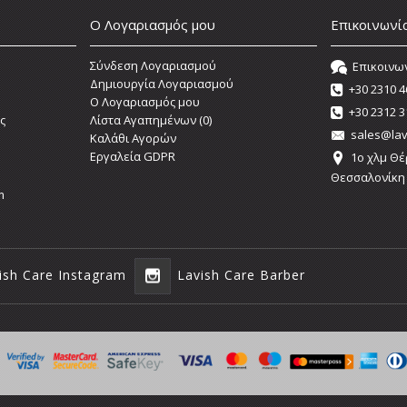
Ο Λογαριασμός μου
Επικοινωνί
Σύνδεση Λογαριασμού
Επικοινω
Δημιουργία Λογαριασμού
+30 2310 4
O Λογαριασμός μου
+30 2312 3
ς
Λίστα Αγαπημένων (
0
)
sales@lav
Καλάθι Αγορών
Εργαλεία GDPR
1o χλμ Θέ
Θεσσαλονίκη
m
ish Care Instagram
Lavish Care Barber