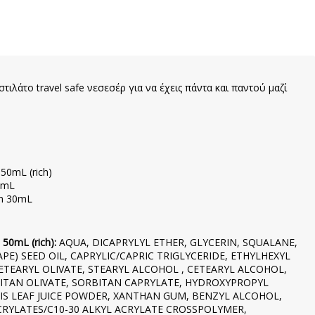
ιλάτο travel safe νεσεσέρ για να έχεις πάντα και παντού μαζί
 50mL (rich)
15mL
um 30mL
 50mL (rich):
AQUA, DICAPRYLYL ETHER, GLYCERIN, SQUALANE,
APE) SEED OIL, CAPRYLIC/CAPRIC TRIGLYCERIDE, ETHYLHEXYL
ETEARYL OLIVATE, STEARYL ALCOHOL , CETEARYL ALCOHOL,
ITAN OLIVATE, SORBITAN CAPRYLATE, HYDROXYPROPYL
S LEAF JUICE POWDER, XANTHAN GUM, BENZYL ALCOHOL,
RYLATES/C10-30 ALKYL ACRYLATE CROSSPOLYMER,