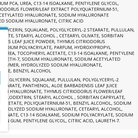
UM PCA, UREA, C13-14 ISOALKANE, PENTYLENE GLYCOL,
IODORUS FLOWER/LEAF EXTRACT POLYQUATERNIUM-51,
ACETYLATED HYALURONATE, SODIUM HYALURONATE
D SODIUM HYALURONATE, CITRIC ACID
 GLYCERIN, SQUALANE, POLYGLYCERYL-2 STEARATE, PULLULAN,
TEARATE, STEARYL ALCOHOL , CETEARYL OLIVATE, SORBITAN
ENSIS LEAF JUICE POWDER, THYMUS CITRIODORUS
, SODIUM POLYACRYLATE, PARFUM, HYDROXYPROPYL
, UREA, TOCOPHERYL ACETATE, C13-14 ISOALKANE, PENTYLENE
AURETH-7, SODIUM HYALURONATE, SODIUM ACETYLATED
POLYMER, HYDROLYZED SODIUM HYALURONATE,
OXIDE, BENZYL ALCOHOL
UA, GLYCERIN, SQUALANE, PULLULAN, POLYGLYCERYL-2
STEARATE, PANTHENOL, ALOE BARBADENSIS LEAF JUICE
SODIUM HYALURONATE, THYMUS CITRIODORUS FLOWER/LEAF
CYCLODEXTRIN, STEARYL ALCOHOL , SORBITAN CAPRYLATE,
 ACETATE, POLYQUATERNIUM-51, BENZYL ALCOHOL, SODIUM
HYDROLYZED SODIUM HYALURONATE, CETEARYL ALCOHOL,
RONATE, C13-14 ISOALKANE, SODIUM POLYACRYLATE, SODIUM
N GUM, PENTYLENE GLYCOL, CITRIC ACID, LAURETH-7.