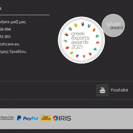
α
νήστε μαζί μας
66 994
15 901
ishcare.eu
ρμης-Τριαδίου,
Youtube