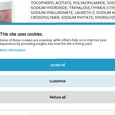
TOCOPHERYL ACETATE, POLYACRYLAMIDE, SODI
SODIUM HYDROXIDE, TREHALOSE,THYMUS CITR
SODIUM HYALURONATE, LAURETH-7, SODIUM 
CROSSPOLYMER, SODIUM PHYTATE, HYDROLYZE
Radiant Lift - Anti-Wrinkle Eye Cream 15mL:
AQUA,
VITIS VINIFERA (GRAPE) SEED OIL, GLYCERYL S
This site uses cookies.
CAPRYLATE, SORBITAN OLIVATE, ALOE BARBAD
FLOWER/LEAF EXTRACT, CAFFEINE, TREHALOSE
Some of these cookies are essential, while others help us to improve your
experience by providing insights into how the site is being used.
CYCLODEXTRIN, SODIUM PCA, SODIUM PHYTATE
GLYCOL, PANTHENOL, POLYQUATERNIUM-51, L
More information
HYALURONATE, SODIUM HYALURONATE CROSS
POLYACRYLAMIDE, CITRIC ACID, SODIUM HYDR
Accept all
Radiant Lift - Regenerating Lifting Serum 30mL:
AQ
STEARATE, ETHYLHEXYL PALMITATE, GLYCERYL 
POWDER, VITIS VINIFERA (GRAPE) SEED OIL, 
EXTRACT, UREA, TREHALOSE, HYDROXYPROPYL 
Customize
POLYACRYLATE CROSSPOLYMER-6, TOCOPHERYL
HYDROXIDE, POLYACRYLAMIDE, SODIUM PCA, 
SODIUM PHYTATE, SODIUM ACETYLATED HYALU
Refuse all
HYALURONATE CROSSPOLYMER, PARFUM, XANTHA