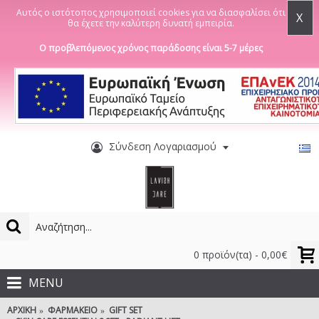
Αυτός ο ιστότοπος χρησιμοποιεί cookies για να διασφαλίσει ότι
X
θα έχετε την καλύτερη δυνατή εμπειρία.
Ο προβλεπόμενος χρόνος παράδοσης είναι 5-7 μέρες
Σύνδεση Λογαριασμού
0 προϊόν(τα) - 0,00€
MENU
ΑΡΧΙΚΉ
ΦΑΡΜΑΚΕΊΟ
GIFT SET