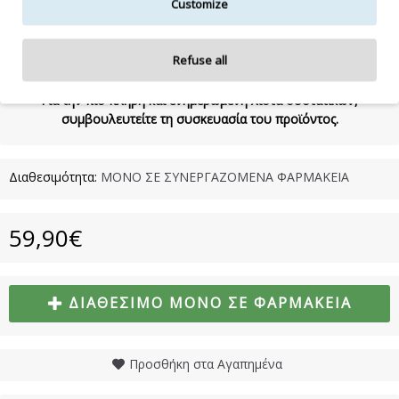
Customize
Vegan - Cruently free - Silicone free - Paraben free
Refuse all
Η λίστα συστατικών δύναται να τροποποιηθεί κατά την κρίση
του κατασκευαστή.
Για την πιο πλήρη και ενημερωμένη λίστα συστατικών,
συμβουλευτείτε τη συσκευασία του προϊόντος.
Διαθεσιμότητα:
ΜΟΝΟ ΣΕ ΣΥΝΕΡΓΑΖΟΜΕΝΑ ΦΑΡΜΑΚΕΙΑ
59,90€
ΔΙΑΘΈΣΙΜΟ ΜΌΝΟ ΣΕ ΦΑΡΜΑΚΕΊΑ
Προσθήκη στα Αγαπημένα