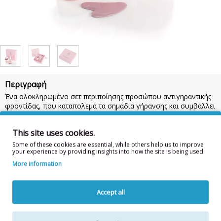
Περιγραφή
Ένα ολοκληρωμένο σετ περιποίησης προσώπου αντιγηραντικής
φροντίδας, που καταπολεμά τα σημάδια γήρανσης και συμβάλλει
στην βελτίωση της ελαστικότητας σε κάθε ηλικία.
Το σετ περιέχει:
This site uses cookies.
Some of these cookies are essential, while others help us to improve
Κρέμα ματιών
your experience by providing insights into how the site is being used.
Κρέμα προσώπου ημέρας
More information
Κρέμα προσώπου νυκτός
Serum προσώπου
Accept all
Δώρο ένα εργαλείο σμίλευσης προσώπου Gua Sha.
Επιδερμίδα:
Κανονικό, Ξηρό, Μεικτό