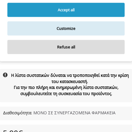
BENZOIC ACID, TETRAMETHYL
ACETYLOCTAHYDRONAPHTHALENES, ETHYLHEXYL
Accept all
SALICYLATE, DISODIUM EDTA, BUTYL
METHOXYDIBENZOYLMETHANE, SODIUM HYDROXIDE, CITRIC
ACID, SORBIC ACID, POLYQUATERNIUM-7, BENZYL ALCOHOL,
Customize
PHENOXYETHANOL, LAURETH-2, POTASSIUM SORBATE,
SODIUM BENZOATE, BHT, ETHYLHEXYLGLYCERIN,
TETRASODIUM GLUTAMATE DIACETATE, CI 19140, CI 14720, CΙ
Refuse all
15985
500mL
Η λίστα συστατικών δύναται να τροποποιηθεί κατά την κρίση
του κατασκευαστή.
Για την πιο πλήρη και ενημερωμένη λίστα συστατικών,
συμβουλευτείτε τη συσκευασία του προϊόντος.
Διαθεσιμότητα:
ΜΟΝΟ ΣΕ ΣΥΝΕΡΓΑΖΟΜΕΝΑ ΦΑΡΜΑΚΕΙΑ