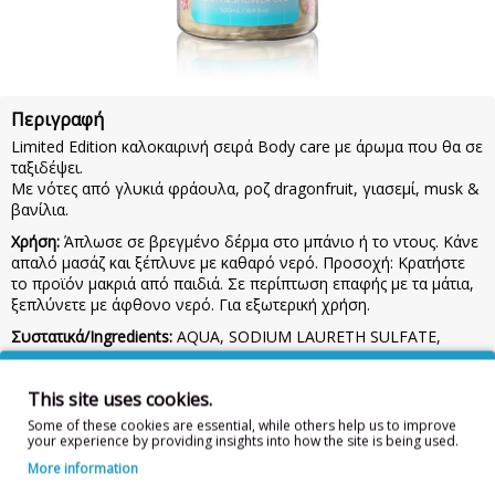
Περιγραφή
Limited Edition καλοκαιρινή σειρά Body care με άρωμα που θα σε
ταξιδέψει.
Με νότες από γλυκιά φράουλα, ροζ dragonfruit, γιασεμί, musk &
βανίλια.
Χρήση:
Άπλωσε σε βρεγμένο δέρμα στο μπάνιο ή το ντους. Κάνε
απαλό μασάζ και ξέπλυνε με καθαρό νερό. Προσοχή: Κρατήστε
το προϊόν μακριά από παιδιά. Σε περίπτωση επαφής με τα μάτια,
ξεπλύνετε με άφθονο νερό. Για εξωτερική χρήση.
Συστατικά/Ingredients:
AQUA, SODIUM LAURETH SULFATE,
GLYCERIN, COCAMIDOPROPYL BETAINE, SODIUM CHLORIDE,
PARFUM, PANTHENOL, AESCULUS HIPPOCASTANUM LEAF
This site uses cookies.
EXTRACT, GLYCOL DISTEARATE, ALOE BARBADENSIS LEAF
JUICE POWDER, PEG-7 GLYCERYL COCOATE, ETHYLHEXYL
Some of these cookies are essential, while others help us to improve
METHOXYCINNAMATE, GUAR HYDROXYPROPYLTRIMONIUM
your experience by providing insights into how the site is being used.
CHLORIDE, COCAMIDE MEA, LAURETH-10, PEG-90 GLYCERYL
More information
ISOSTEARATE, PEG-200 HYDROGENATED GLYCERYL PALMATE,