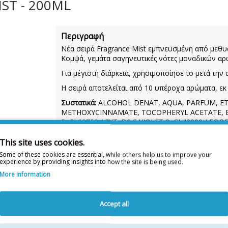
ST - 200ML
Περιγραφή
Νέα σειρά Fragrance Mist εμπνευσμένη από μεθυ
Κομψά, γεμάτα σαγηνευτικές νότες μοναδικών α
Για μέγιστη διάρκεια, χρησιμοποίησε το μετά την
Η σειρά αποτελείται από 10 υπέροχα αρώματα, εκ 
Συστατικά:
ALCOHOL DENAT, AQUA, PARFUM, ET
METHOXYCINNAMATE, TOCOPHERYL ACETATE, B
5, CI 60730 / EXT. D&C VIOLET 2, CI 42090 / FOO
This site uses cookies.
Some of these cookies are essential, while others help us to improve your
Η λίστα συστατικών δύναται 
experience by providing insights into how the site is being used.
Για την πιο πλήρη και ενημερωμένη λίσ
More information
Διαθεσιμότητα:
ΜΟΝΟ ΣΕ ΣΥΝΕΡΓΑΖΟΜΕΝΑ ΦΑΡ
Accept all