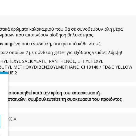
στικά αρώματα καλοκαιριού που θα σε συνοδεύουν όλη μέρα!
ρωμάτων που αποπνέουν αίσθηση θηλυκότητας.
 αγαπημένη σου ενυδατική, ύστερα από κάθε ντουζ.
των οποίων 2 με σύνθεση glitter για εξόδους γεμάτες λάμψη!
HYLHEXYL SALICYLATE, PANTHENOL, ETHYLHEXYL
UTYL METHOXYDIBENZOYLMETHANE, CI 19140 / FD&C YELLOW
D BLUE 2
να τροποποιηθεί κατά την κρίση του κατασκευαστή.
τα συστατικών, συμβουλευτείτε τη συσκευασία του προϊόντος.
ΜΑΚΕΙΑ