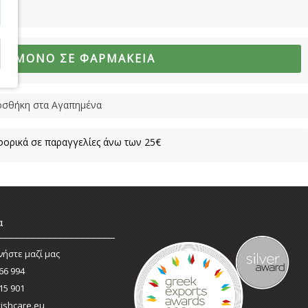
ΜΟ ΜΌΝΟ ΣΕ ΦΑΡΜΑΚΕΊΑ
σθήκη στα Αγαπημένα
ορικά σε παραγγελίες άνω των 25€
α
νήστε μαζί μας
66 994
15 901
ishcare.eu