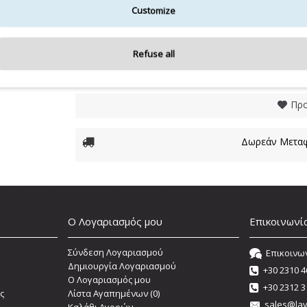
10,00€
Customize
Refuse all
ΔΙΑΘΈΣΙ
Προ
Δωρεάν Μεταφ
Ο Λογαριασμός μου
Επικοινωνί
Σύνδεση Λογαριασμού
Επικοινω
Δημιουργία Λογαριασμού
+30 2310 4
O Λογαριασμός μου
+30 2312 3
ς
Λίστα Αγαπημένων (
0
)
sales@lav