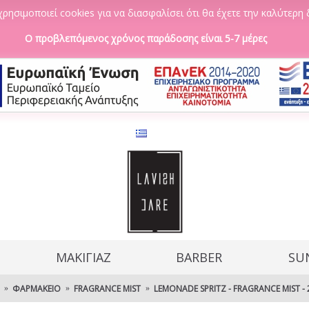
ρησιμοποιεί cookies για να διασφαλίσει ότι θα έχετε την καλύτερη 
Ο προβλεπόμενος χρόνος παράδοσης είναι 5-7 μέρες
ΜΑΚΙΓΙΑΖ
BARBER
SU
ΦΑΡΜΑΚΕΊΟ
FRAGRANCE MIST
LEMONADE SPRITZ - FRAGRANCE MIST -