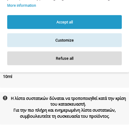
Συστατικά:
POLYBUTENE,BIS-DIGLYCERYL POLYACYLADIPATE-
More information
2,CAPRYLIC / CAPRIC TRIGLYCERIDES,HYDROGENATED
POLYDECENE,BUTYROSPERMUM PARKII (SHEA)
BUTTER,SIMMONDSIA CHINENSIS (JOJOBA) SEED
Accept all
OIL,THEOBROMA CACAO (COCOA) SEED BUTTER,SUCROSE
TETRASTEARATE TRIACETATE,POLYGLYCERYL-2 ISOSTEARATE/
DIMER DILINOLEATE
Customize
COPOLYMER,POLYETHYLENE,MICROCRYSTALLINE
WAX,AROMA,PENTAERYTHRITYL TETRA-DI-T-BUTYL
HYDROXYHYDROCINNAMATE,ISOPROPYL TITANIUM
TRIISOSTEARATE,BENZALDEHYDE,SYNTHETIC WAX,TITANIUM
Refuse all
DIOXIDE,IRON OXIDES (CI 77492),IRON OXIDES (CI 77491),IRON
OXIDES (CI 77499)
10ml
Η λίστα συστατικών δύναται να τροποποιηθεί κατά την κρίση
του κατασκευαστή.
Για την πιο πλήρη και ενημερωμένη λίστα συστατικών,
συμβουλευτείτε τη συσκευασία του προϊόντος.