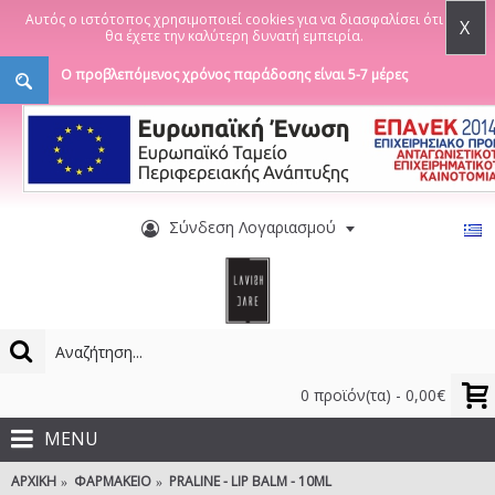
Αυτός ο ιστότοπος χρησιμοποιεί cookies για να διασφαλίσει ότι
X
θα έχετε την καλύτερη δυνατή εμπειρία.
Ο προβλεπόμενος χρόνος παράδοσης είναι 5-7 μέρες
Σύνδεση Λογαριασμού
0 προϊόν(τα) - 0,00€
MENU
ΑΡΧΙΚΉ
ΦΑΡΜΑΚΕΊΟ
PRALINE - LIP BALM - 10ML